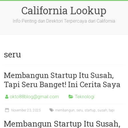
Skip
California Lookup
to
content
Info Penting dan Direktori Terpercaya dari California
seru
Membangun Startup Itu Susah,
Tapi Seru Banget! Ini Cerita Saya
okto88blog@gmail.com
Teknologi
November 23, 2025
membangun
,
seru
,
startup
,
susah
,
tapi
Membangun Startup Itu Susah,