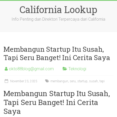
Skip
California Lookup
to
content
Info Penting dan Direktori Terpercaya dari California
Membangun Startup Itu Susah,
Tapi Seru Banget! Ini Cerita Saya
okto88blog@gmail.com
Teknologi
November 23, 2025
membangun
,
seru
,
startup
,
susah
,
tapi
Membangun Startup Itu Susah,
Tapi Seru Banget! Ini Cerita
Saya