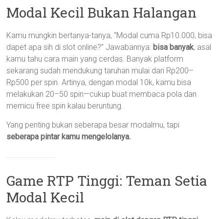
Modal Kecil Bukan Halangan
Kamu mungkin bertanya-tanya, “Modal cuma Rp10.000, bisa
dapet apa sih di slot online?” Jawabannya:
bisa banyak
, asal
kamu tahu cara main yang cerdas. Banyak platform
sekarang sudah mendukung taruhan mulai dari Rp200–
Rp500 per spin. Artinya, dengan modal 10k, kamu bisa
melakukan 20–50 spin—cukup buat membaca pola dan
memicu free spin kalau beruntung.
Yang penting bukan seberapa besar modalmu, tapi
seberapa pintar kamu mengelolanya.
Game RTP Tinggi: Teman Setia
Modal Kecil