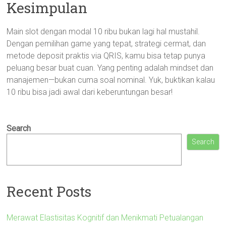
Kesimpulan
Main slot dengan modal 10 ribu bukan lagi hal mustahil.
Dengan pemilihan game yang tepat, strategi cermat, dan
metode deposit praktis via QRIS, kamu bisa tetap punya
peluang besar buat cuan. Yang penting adalah mindset dan
manajemen—bukan cuma soal nominal. Yuk, buktikan kalau
10 ribu bisa jadi awal dari keberuntungan besar!
Search
Search
Recent Posts
Merawat Elastisitas Kognitif dan Menikmati Petualangan