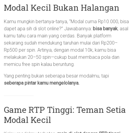
Modal Kecil Bukan Halangan
Kamu mungkin bertanya-tanya, “Modal cuma Rp10.000, bisa
dapet apa sih di slot online?” Jawabannya:
bisa banyak
, asal
kamu tahu cara main yang cerdas. Banyak platform
sekarang sudah mendukung taruhan mulai dari Rp200–
Rp500 per spin. Artinya, dengan modal 10k, kamu bisa
melakukan 20–50 spin—cukup buat membaca pola dan
memicu free spin kalau beruntung.
Yang penting bukan seberapa besar modalmu, tapi
seberapa pintar kamu mengelolanya.
Game RTP Tinggi: Teman Setia
Modal Kecil