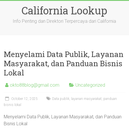
Skip
California Lookup
to
content
Info Penting dan Direktori Terpercaya dari California
Menyelami Data Publik, Layanan
Masyarakat, dan Panduan Bisnis
Lokal
okto88blog@gmail.com
Uncategorized
October 12, 2025
Data publik, layanan masyarakat, panduan
bisnis lokal
Menyelami Data Publik, Layanan Masyarakat, dan Panduan
Bisnis Lokal