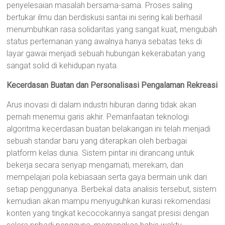
penyelesaian masalah bersama-sama. Proses saling
bertukar ilmu dan berdiskusi santai ini sering kali berhasil
menumbuhkan rasa solidaritas yang sangat kuat, mengubah
status pertemanan yang awalnya hanya sebatas teks di
layar gawai menjadi sebuah hubungan kekerabatan yang
sangat solid di kehidupan nyata.
Kecerdasan Buatan dan Personalisasi Pengalaman Rekreasi
Arus inovasi di dalam industri hiburan daring tidak akan
pernah menemui garis akhir. Pemanfaatan teknologi
algoritma kecerdasan buatan belakangan ini telah menjadi
sebuah standar baru yang diterapkan oleh berbagai
platform kelas dunia. Sistem pintar ini dirancang untuk
bekerja secara senyap mengamati, merekam, dan
mempelajari pola kebiasaan serta gaya bermain unik dari
setiap penggunanya. Berbekal data analisis tersebut, sistem
kemudian akan mampu menyuguhkan kurasi rekomendasi
konten yang tingkat kecocokannya sangat presisi dengan