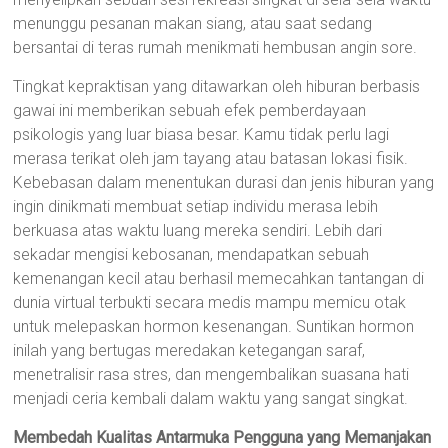
menunggu pesanan makan siang, atau saat sedang
bersantai di teras rumah menikmati hembusan angin sore.
Tingkat kepraktisan yang ditawarkan oleh hiburan berbasis
gawai ini memberikan sebuah efek pemberdayaan
psikologis yang luar biasa besar. Kamu tidak perlu lagi
merasa terikat oleh jam tayang atau batasan lokasi fisik.
Kebebasan dalam menentukan durasi dan jenis hiburan yang
ingin dinikmati membuat setiap individu merasa lebih
berkuasa atas waktu luang mereka sendiri. Lebih dari
sekadar mengisi kebosanan, mendapatkan sebuah
kemenangan kecil atau berhasil memecahkan tantangan di
dunia virtual terbukti secara medis mampu memicu otak
untuk melepaskan hormon kesenangan. Suntikan hormon
inilah yang bertugas meredakan ketegangan saraf,
menetralisir rasa stres, dan mengembalikan suasana hati
menjadi ceria kembali dalam waktu yang sangat singkat.
Membedah Kualitas Antarmuka Pengguna yang Memanjakan