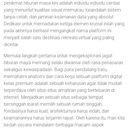
penikmat hiburan masa kini adalah individu-individu cerdas
yang menuntut kualitas visual memukau, keandalan sistem
tanpa celah, dan jaminan keamanan data yang absolut.
Dedikasi untuk memadukan ketiga elemen krusial inilah yang
pada akhirnya berhasil mengangkat nama platform ini
menjadi salah satu destinasi rekreasi virtual yang paling
dicintai.
Memulai langkah pertama untuk mengeksplorasi jagat
hiburan maya memang selalu diwarnai oleh rasa penasaran
sekaligus kewaspadaan. Bagi para pendatang baru,
memahami anatomi dan cara kerja sebuah platform digital
kelas premium adalah sebuah keharusan agar tidak mudah
terperdaya oleh situs-situs amatiran yang bertebaran di
internet. Menjadikan sebuah situs sebagai tempat
bersinggah ibarat memilih sebuah rumah singgah;
fondasinya harus kuat, arsitekturnya harus indah, dan
keamanannya harus terjamin rapat. Oleh karena itu, mari kita
bedah secara mendalam berbagai macam aspek