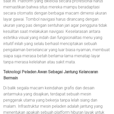
saat ini. Platform yang dikelola secara profesional harus
memastikan bahwa situs mereka mampu beradaptasi
secara otomatis dengan berbagai macam dimensi ukuran
layar gawai. Tombol navigasi harus dirancang dengan
ukuran yang pas dengan sentuhan jari agar pengguna tidak
kesulitan saat melakukan navigasi. Keselarasan antara
estetika visual yang indah dan fungsionalitas menu yang
intuitif inilah yang selalu berhasil menciptakan sebuah
pengalaman berselancar yang luar biasa nyaman, membuat
siapa saja merasa betah berlama-lama menatap layar
tanpa merasa kelelahan atau sakit mata.
Teknologi Peladen Awan Sebagai Jantung Kelancaran
Bermain
Di balik segala macam keindahan grafis dan desain
antarmuka yang disajikan, terdapat sebuah mesin
penggerak utama yang bekerja tanpa lelah siang dan
malam. Infrastruktur mesin peladen adalah jantung yang
menentukan apakah sebuah platform hiburan layak untuk