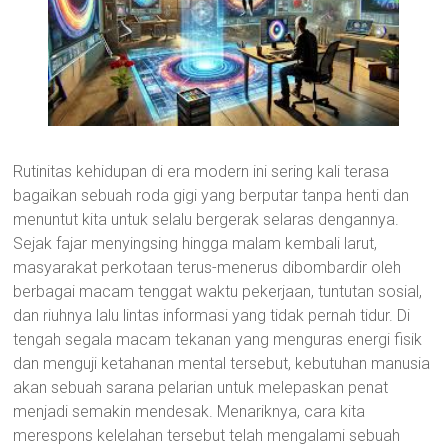
Rutinitas kehidupan di era modern ini sering kali terasa
bagaikan sebuah roda gigi yang berputar tanpa henti dan
menuntut kita untuk selalu bergerak selaras dengannya.
Sejak fajar menyingsing hingga malam kembali larut,
masyarakat perkotaan terus-menerus dibombardir oleh
berbagai macam tenggat waktu pekerjaan, tuntutan sosial,
dan riuhnya lalu lintas informasi yang tidak pernah tidur. Di
tengah segala macam tekanan yang menguras energi fisik
dan menguji ketahanan mental tersebut, kebutuhan manusia
akan sebuah sarana pelarian untuk melepaskan penat
menjadi semakin mendesak. Menariknya, cara kita
merespons kelelahan tersebut telah mengalami sebuah