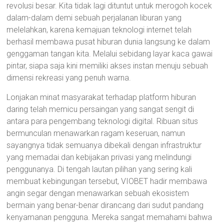
revolusi besar. Kita tidak lagi dituntut untuk merogoh kocek
dalam-dalam demi sebuah perjalanan liburan yang
melelahkan, karena kemajuan teknologi internet telah
berhasil membawa pusat hiburan dunia langsung ke dalam
genggaman tangan kita. Melalui sebidang layar kaca gawai
pintar, siapa saja kini memiliki akses instan menuju sebuah
dimensi rekreasi yang penuh warna.
Lonjakan minat masyarakat terhadap platform hiburan
daring telah memicu persaingan yang sangat sengit di
antara para pengembang teknologi digital. Ribuan situs
bermunculan menawarkan ragam keseruan, namun
sayangnya tidak semuanya dibekali dengan infrastruktur
yang memadai dan kebijakan privasi yang melindungi
penggunanya. Di tengah lautan pilihan yang sering kali
membuat kebingungan tersebut, VIOBET hadir membawa
angin segar dengan menawarkan sebuah ekosistem
bermain yang benar-benar dirancang dari sudut pandang
kenyamanan pengguna. Mereka sangat memahami bahwa