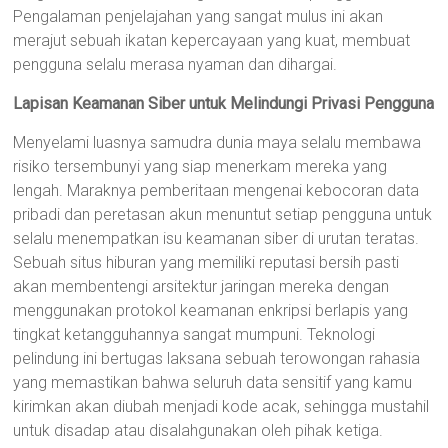
Pengalaman penjelajahan yang sangat mulus ini akan
merajut sebuah ikatan kepercayaan yang kuat, membuat
pengguna selalu merasa nyaman dan dihargai.
Lapisan Keamanan Siber untuk Melindungi Privasi Pengguna
Menyelami luasnya samudra dunia maya selalu membawa
risiko tersembunyi yang siap menerkam mereka yang
lengah. Maraknya pemberitaan mengenai kebocoran data
pribadi dan peretasan akun menuntut setiap pengguna untuk
selalu menempatkan isu keamanan siber di urutan teratas.
Sebuah situs hiburan yang memiliki reputasi bersih pasti
akan membentengi arsitektur jaringan mereka dengan
menggunakan protokol keamanan enkripsi berlapis yang
tingkat ketangguhannya sangat mumpuni. Teknologi
pelindung ini bertugas laksana sebuah terowongan rahasia
yang memastikan bahwa seluruh data sensitif yang kamu
kirimkan akan diubah menjadi kode acak, sehingga mustahil
untuk disadap atau disalahgunakan oleh pihak ketiga.