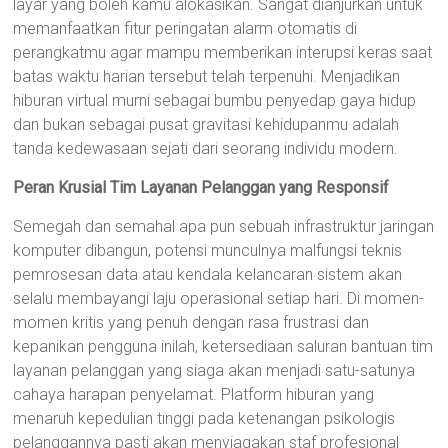
layar yang boleh kamu alokasikan. Sangat dianjurkan untuk
memanfaatkan fitur peringatan alarm otomatis di
perangkatmu agar mampu memberikan interupsi keras saat
batas waktu harian tersebut telah terpenuhi. Menjadikan
hiburan virtual murni sebagai bumbu penyedap gaya hidup
dan bukan sebagai pusat gravitasi kehidupanmu adalah
tanda kedewasaan sejati dari seorang individu modern.
Peran Krusial Tim Layanan Pelanggan yang Responsif
Semegah dan semahal apa pun sebuah infrastruktur jaringan
komputer dibangun, potensi munculnya malfungsi teknis
pemrosesan data atau kendala kelancaran sistem akan
selalu membayangi laju operasional setiap hari. Di momen-
momen kritis yang penuh dengan rasa frustrasi dan
kepanikan pengguna inilah, ketersediaan saluran bantuan tim
layanan pelanggan yang siaga akan menjadi satu-satunya
cahaya harapan penyelamat. Platform hiburan yang
menaruh kepedulian tinggi pada ketenangan psikologis
pelanggannya pasti akan menyiagakan staf profesional