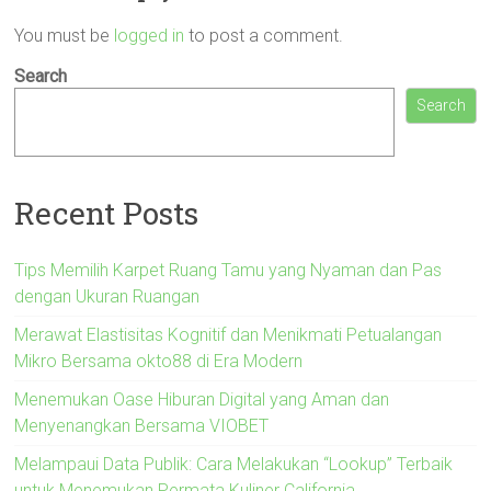
You must be
logged in
to post a comment.
Search
Search
Recent Posts
Tips Memilih Karpet Ruang Tamu yang Nyaman dan Pas
dengan Ukuran Ruangan
Merawat Elastisitas Kognitif dan Menikmati Petualangan
Mikro Bersama okto88 di Era Modern
Menemukan Oase Hiburan Digital yang Aman dan
Menyenangkan Bersama VIOBET
Melampaui Data Publik: Cara Melakukan “Lookup” Terbaik
untuk Menemukan Permata Kuliner California