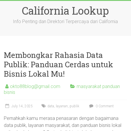
Skip
California Lookup
to
content
Info Penting dan Direktori Terpercaya dari California
Membongkar Rahasia Data
Publik: Panduan Cerdas untuk
Bisnis Lokal Mu!
okto88blog@gmail.com
masyarakat panduan
bisnis
July 14, 2025
data
,
layanan
,
publik
0 Comment
Pernahkah kamu merasa penasaran dengan bagaimana
data publik, layanan masyarakat, dan panduan bisnis lokal