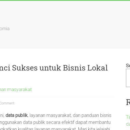
ornia
nci Sukses untuk Bisnis Lokal
S
anan masyarakat
Comment
ni,
data publik
, layanan masyarakat, dan panduan bisnis
T
enggunakan data publik secara efektif dapat membantu
d
gkatkan kualitas layanan masyarakat. Mari kita jelajahi