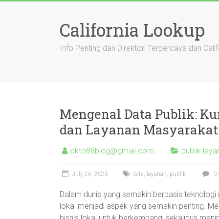
Skip
to
California Lookup
content
Info Penting dan Direktori Terpercaya dari Calif
Mengenal Data Publik: Ku
dan Layanan Masyarakat
okto88blog@gmail.com
publik lay
July 26, 2025
data
,
layanan
,
publik
0 
Dalam dunia yang semakin berbasis teknologi i
lokal menjadi aspek yang semakin penting. M
bisnis lokal untuk berkembang, sekaligus menin