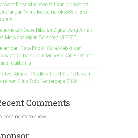
erawat Elastisitas Kognitif dan Menikmati
etualangan Mikro Bersama okto88 di Era
odern
enemukan Oase Hiburan Digital yang Aman
an Menyenangkan Bersama VIOBET
elampaui Data Publik: Cara Melakukan
Lookup” Terbaik untuk Menemukan Permata
liner California
rategi Akurasi Prediksi Togel SGP Jitu dan
emilihan Situs Toto Terpercaya 2026
Recent Comments
o comments to show.
Sponsor