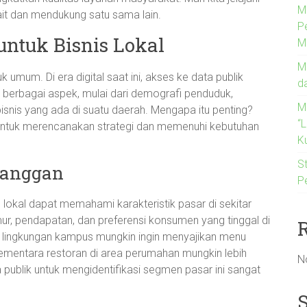
M
ait dan mendukung satu sama lain.
P
untuk Bisnis Lokal
M
M
k umum. Di era digital saat ini, akses ke data publik
d
berbagai aspek, mulai dari demografi penduduk,
M
bisnis yang ada di suatu daerah. Mengapa itu penting?
“
ntuk merencanakan strategi dan memenuhi kebutuhan
Ku
St
langgan
P
s lokal dapat memahami karakteristik pasar di sekitar
r, pendapatan, dan preferensi konsumen yang tinggal di
i lingkungan kampus mungkin ingin menyajikan menu
 sementara restoran di area perumahan mungkin lebih
N
ublik untuk mengidentifikasi segmen pasar ini sangat