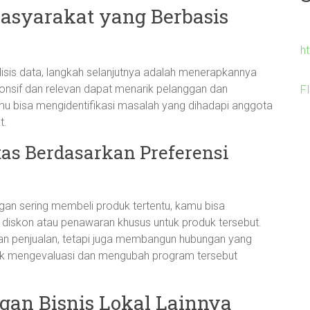
syarakat yang Berbasis
h
is data, langkah selanjutnya adalah menerapkannya
onsif dan relevan dapat menarik pelanggan dan
F
mu bisa mengidentifikasi masalah yang dihadapi anggota
t.
as Berdasarkan Preferensi
gan sering membeli produk tertentu, kamu bisa
iskon atau penawaran khusus untuk produk tersebut.
kan penjualan, tetapi juga membangun hubungan yang
tuk mengevaluasi dan mengubah program tersebut
gan Bisnis Lokal Lainnya