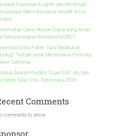
erawat Elastisitas Kognitif dan Menikmati
etualangan Mikro Bersama okto88 di Era
odern
enemukan Oase Hiburan Digital yang Aman
an Menyenangkan Bersama VIOBET
elampaui Data Publik: Cara Melakukan
Lookup” Terbaik untuk Menemukan Permata
liner California
rategi Akurasi Prediksi Togel SGP Jitu dan
emilihan Situs Toto Terpercaya 2026
Recent Comments
o comments to show.
Sponsor