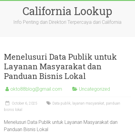
Skip
California Lookup
to
content
Info Penting dan Direktori Terpercaya dari California
Menelusuri Data Publik untuk
Layanan Masyarakat dan
Panduan Bisnis Lokal
okto88blog@gmail.com
Uncategorized
October 6, 2025
Data publik, layanan masyarakat, panduan
bisnis lokal
Menelusuri Data Publik untuk Layanan Masyarakat dan
Panduan Bisnis Lokal