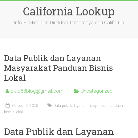
Skip
California Lookup
to
content
Info Penting dan Direktori Terpercaya dari California
Data Publik dan Layanan
Masyarakat Panduan Bisnis
Lokal
okto88blog@gmail.com
Uncategorized
October 7, 2025
Data publik, layanan masyarakat, panduan
bisnis lokal
Data Publik dan Layanan