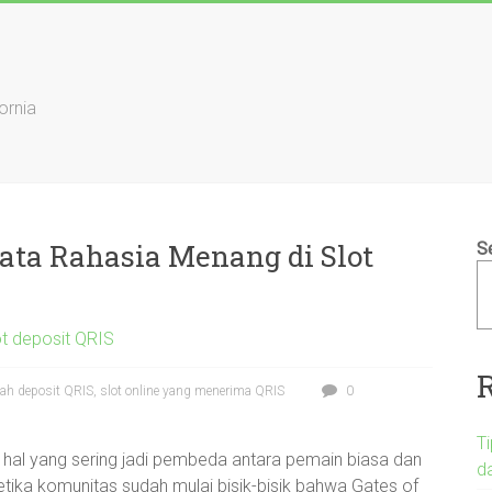
ornia
njata Rahasia Menang di Slot
S
ot deposit QRIS
ah deposit QRIS
,
slot online yang menerima QRIS
0
T
u hal yang sering jadi pembeda antara pemain biasa dan
d
etika komunitas sudah mulai bisik-bisik bahwa Gates of