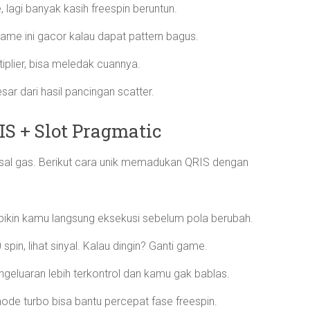
 lagi banyak kasih freespin beruntun.
 game ini gacor kalau dapat pattern bagus.
ltiplier, bisa meledak cuannya.
ar dari hasil pancingan scatter.
S + Slot Pragmatic
asal gas. Berikut cara unik memadukan QRIS dengan
bikin kamu langsung eksekusi sebelum pola berubah.
in, lihat sinyal. Kalau dingin? Ganti game.
ngeluaran lebih terkontrol dan kamu gak bablas.
ode turbo bisa bantu percepat fase freespin.