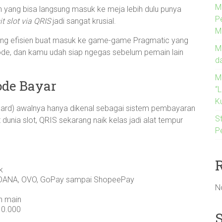
M
 yang bisa langsung masuk ke meja lebih dulu punya
P
t slot via QRIS
jadi sangat krusial.
M
aling efisien buat masuk ke game-game Pragmatic yang
M
n kode, dan kamu udah siap ngegas sebelum pemain lain
d
M
ode Bayar
“
Ku
ard) awalnya hanya dikenal sebagai sistem pembayaran
St
 dunia slot, QRIS sekarang naik kelas jadi alat tempur
P
k
i DANA, OVO, GoPay sampai ShopeePay
N
an main
10.000