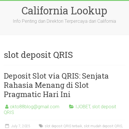
Skip
California Lookup
to
content
Info Penting dan Direktori Terpercaya dari California
slot deposit QRIS
Deposit Slot via QRIS: Senjata
Rahasia Menang di Slot
Pragmatic Hari Ini
okto88blog@gmail.com
IJOBET
,
slot deposit
QRIS
July 7, 2025
slot deposit QRIS terbaik
,
slot mudah deposit QRIS
,