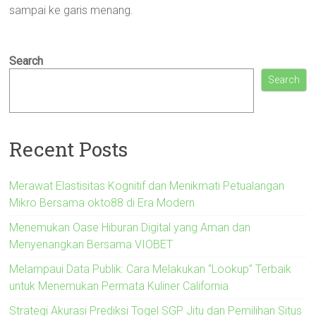
sampai ke garis menang.
Search
Search
Recent Posts
Merawat Elastisitas Kognitif dan Menikmati Petualangan
Mikro Bersama okto88 di Era Modern
Menemukan Oase Hiburan Digital yang Aman dan
Menyenangkan Bersama VIOBET
Melampaui Data Publik: Cara Melakukan “Lookup” Terbaik
untuk Menemukan Permata Kuliner California
Strategi Akurasi Prediksi Togel SGP Jitu dan Pemilihan Situs