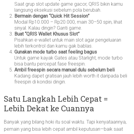
Saat grup slot update game gacor, QRIS bikin kamu
langsung eksekusi sebelum pola berubah.
Bermain dengan “Quick Hit Session”
Modal Rp10.000 – Rp20.000, main 30–50 spin, lihat
sinyal. Kalau dingin? Ganti game.
Buat “QRIS Wallet Khusus Slot”
Pisahkan e-wallet untuk main slot agar pengeluaran
lebih terkontrol dan kamu gak bablas.
Gunakan mode turbo saat feeling bagus
Untuk game kayak Gates atau Starlight, mode turbo
bisa bantu percepat fase freespin.
Ambil freespin secara manual dulu sebelum beli
Kadang dapet gratisan jauh lebih worth it daripada beli
freespin di kondisi dingin.
Satu Langkah Lebih Cepat =
Lebih Dekat ke Cuannya
Banyak yang bilang hoki itu soal waktu. Tapi kenyataannya,
pemain yang bisa lebih cepat ambil keputusan—baik saat