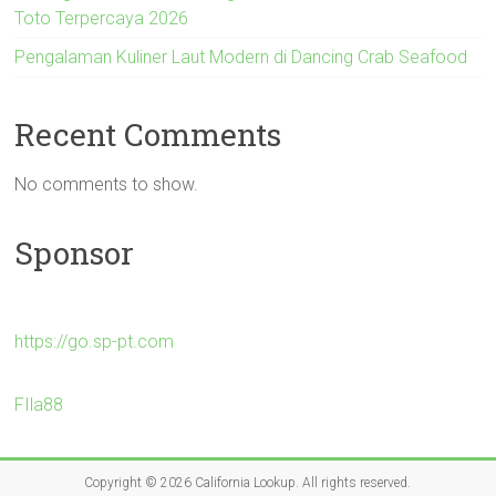
Toto Terpercaya 2026
Pengalaman Kuliner Laut Modern di Dancing Crab Seafood
Recent Comments
No comments to show.
Sponsor
https://go.sp-pt.com
FIla88
Copyright © 2026
California Lookup
. All rights reserved.