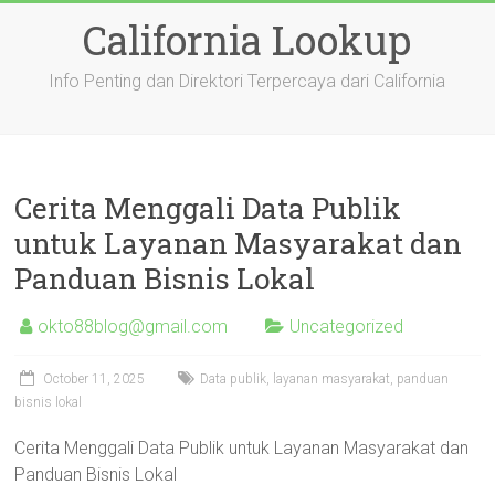
Skip
California Lookup
to
content
Info Penting dan Direktori Terpercaya dari California
Cerita Menggali Data Publik
untuk Layanan Masyarakat dan
Panduan Bisnis Lokal
okto88blog@gmail.com
Uncategorized
October 11, 2025
Data publik, layanan masyarakat, panduan
bisnis lokal
Cerita Menggali Data Publik untuk Layanan Masyarakat dan
Panduan Bisnis Lokal