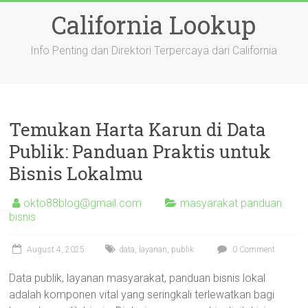
Skip
California Lookup
to
content
Info Penting dan Direktori Terpercaya dari California
Temukan Harta Karun di Data
Publik: Panduan Praktis untuk
Bisnis Lokalmu
okto88blog@gmail.com
masyarakat panduan
bisnis
August 4, 2025
data
,
layanan
,
publik
0 Comment
Data publik, layanan masyarakat, panduan bisnis lokal
adalah komponen vital yang seringkali terlewatkan bagi