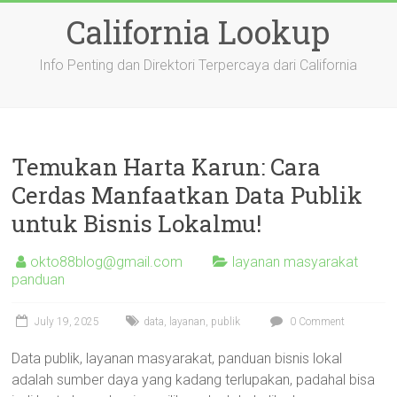
Skip
California Lookup
to
content
Info Penting dan Direktori Terpercaya dari California
Temukan Harta Karun: Cara
Cerdas Manfaatkan Data Publik
untuk Bisnis Lokalmu!
okto88blog@gmail.com
layanan masyarakat
panduan
July 19, 2025
data
,
layanan
,
publik
0 Comment
Data publik, layanan masyarakat, panduan bisnis lokal
adalah sumber daya yang kadang terlupakan, padahal bisa