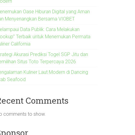
odern
enemukan Oase Hiburan Digital yang Aman
an Menyenangkan Bersama VIOBET
elampaui Data Publik: Cara Melakukan
Lookup” Terbaik untuk Menemukan Permata
liner California
rategi Akurasi Prediksi Togel SGP Jitu dan
emilihan Situs Toto Terpercaya 2026
engalaman Kuliner Laut Modern di Dancing
rab Seafood
Recent Comments
o comments to show.
Sponsor