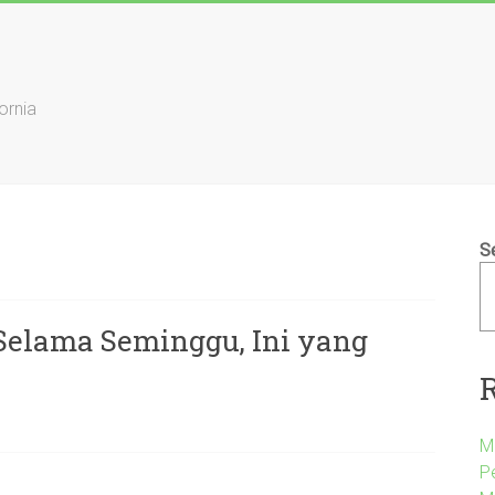
ornia
S
Selama Seminggu, Ini yang
M
P