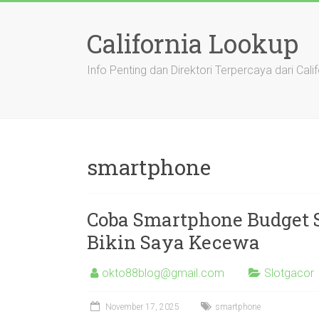
Skip
to
California Lookup
content
Info Penting dan Direktori Terpercaya dari Calif
smartphone
Coba Smartphone Budget 
Bikin Saya Kecewa
okto88blog@gmail.com
Slotgacor
November 17, 2025
smartphone