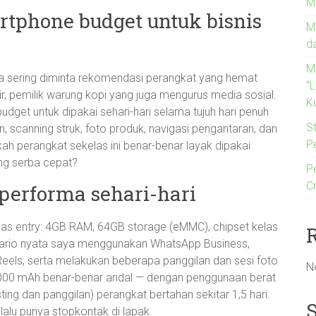
M
tphone budget untuk bisnis
M
d
M
aya sering diminta rekomendasi perangkat yang hemat
“
rir, pemilik warung kopi yang juga mengurus media sosial.
Ku
get untuk dipakai sehari-hari selama tujuh hari penuh
St
 scanning struk, foto produk, navigasi pengantaran, dan
P
kah perangkat sekelas ini benar-benar layak dipakai
ang serba cepat?
P
C
performa sehari-hari
 kelas entry: 4GB RAM, 64GB storage (eMMC), chipset kelas
enario nyata saya menggunakan WhatsApp Business,
Reels, serta melakukan beberapa panggilan dan sesi foto
N
 5000 mAh benar-benar andal — dengan penggunaan berat
ing dan panggilan) perangkat bertahan sekitar 1,5 hari.
selalu punya stopkontak di lapak.