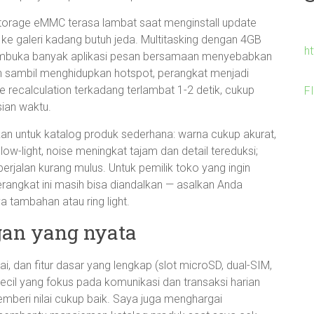
Storage eMMC terasa lambat saat menginstall update
ke galeri kadang butuh jeda. Multitasking dengan 4GB
h
embuka banyak aplikasi pesan bersamaan menyebabkan
an sambil menghidupkan hotspot, perangkat menjadi
e recalculation terkadang terlambat 1-2 detik, cukup
F
ian waktu.
skan untuk katalog produk sederhana: warna cukup akurat,
 low-light, noise meningkat tajam dan detail tereduksi;
berjalan kurang mulus. Untuk pemilik toko yang ingin
angkat ini masih bisa diandalkan — asalkan Anda
tambahan atau ring light.
gan yang nyata
i, dan fitur dasar yang lengkap (slot microSD, dual-SIM,
ecil yang fokus pada komunikasi dan transaksi harian
emberi nilai cukup baik. Saya juga menghargai