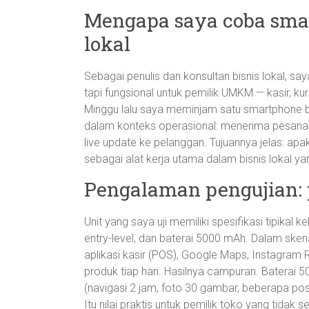
Mengapa saya coba smar
lokal
Sebagai penulis dan konsultan bisnis lokal, s
tapi fungsional untuk pemilik UMKM — kasir, ku
Minggu lalu saya meminjam satu smartphone bud
dalam konteks operasional: menerima pesanan,
live update ke pelanggan. Tujuannya jelas: apa
sebagai alat kerja utama dalam bisnis lokal y
Pengalaman pengujian: 
Unit yang saya uji memiliki spesifikasi tipikal
entry-level, dan baterai 5000 mAh. Dalam sk
aplikasi kasir (POS), Google Maps, Instagram 
produk tiap hari. Hasilnya campuran. Baterai
(navigasi 2 jam, foto 30 gambar, beberapa post
Itu nilai praktis untuk pemilik toko yang tidak 