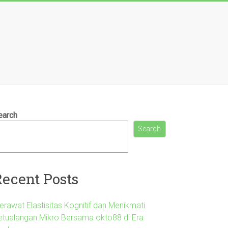
earch
Search
Recent Posts
erawat Elastisitas Kognitif dan Menikmati
etualangan Mikro Bersama okto88 di Era