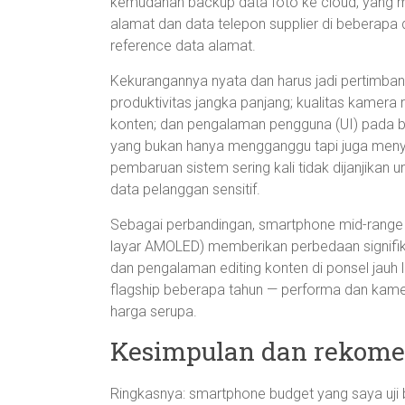
kemudahan backup data foto ke cloud, yang
alamat dan data telepon supplier di beberapa 
reference data alamat.
Kekurangannya nyata dan harus jadi pertimb
produktivitas jangka panjang; kualitas kamera
konten; dan pengalaman pengguna (UI) pada b
yang bukan hanya mengganggu tapi juga menyi
pembaruan sistem sering kali tidak dijanjikan 
data pelanggan sensitif.
Sebagai perbandingan, smartphone mid-range 
layar AMOLED) memberikan perbedaan signifikan:
dan pengalaman editing konten di ponsel jauh 
flagship beberapa tahun — performa dan kamer
harga serupa.
Kesimpulan dan rekome
Ringkasnya: smartphone budget yang saya uji b