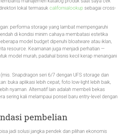
 membantu manajemen katalog produk saat saya cek
direktori lokal termasuk
californialookup
sebagai cross-
angan: performa storage yang lambat mempengaruhi
 rendah di kondisi minim cahaya membatasi estetika
eberapa model budget dipenuhi bloatware atau iklan,
ta resource. Keamanan juga menjadi perhatian —
untuk model murah, padahal bisnis kecil kerap menangani
(mis. Snapdragon seri 6/7 dengan UFS storage dan
 buka aplikasi lebih cepat, foto low-light lebih baik,
lebih nyaman. Alternatif lain adalah membeli bekas
a sering kali melampaui ponsel baru entry-level dengan
ndasi pembelian
isa jadi solusi jangka pendek dan pilihan ekonomis