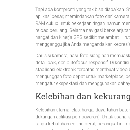
Tapi ada kompromi yang tak bisa diabaikan. 
aplikasi besar; memindahkan foto dari kamera 
RAM cukup untuk pekerjaan ringan, namun m
reload berulang. Selama navigasi berkelanjut
hangat dan kinerja GPS sedikit melambat — rut
mengganggu jika Anda mengandalkan kepresis
Dari sisi kamera, hasil foto siang hari memua
detail baik, dan autofocus responsif. Di kondisi
stabilisasi elektronik terbatas membuat video 
mengunggah foto cepat untuk marketplace, per
mengatur ekspektasi dan menggunakan cahaya 
Kelebihan dan kekuran
Kelebihan utama jelas: harga, daya tahan batera
dukungan aplikasi pembayaran). Untuk usaha k
tanpa kebutuhan editing berat, perangkat ini m