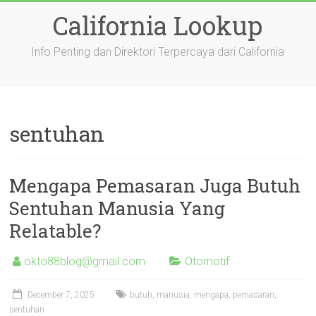
Skip
California Lookup
to
content
Info Penting dan Direktori Terpercaya dari California
sentuhan
Mengapa Pemasaran Juga Butuh
Sentuhan Manusia Yang
Relatable?
okto88blog@gmail.com
Otomotif
December 7, 2025
butuh
,
manusia
,
mengapa
,
pemasaran
,
sentuhan