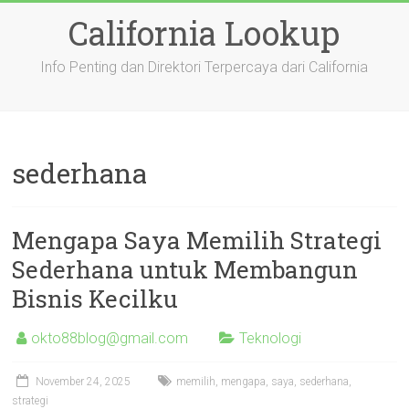
Skip
California Lookup
to
content
Info Penting dan Direktori Terpercaya dari California
sederhana
Mengapa Saya Memilih Strategi
Sederhana untuk Membangun
Bisnis Kecilku
okto88blog@gmail.com
Teknologi
November 24, 2025
memilih
,
mengapa
,
saya
,
sederhana
,
strategi