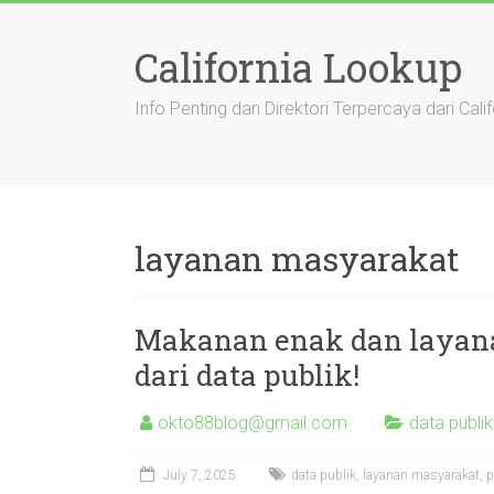
Skip
to
California Lookup
content
Info Penting dan Direktori Terpercaya dari Calif
layanan masyarakat
Makanan enak dan layanan
dari data publik!
okto88blog@gmail.com
data publi
July 7, 2025
data publik
,
layanan masyarakat
,
p