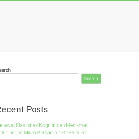
earch
Search
Recent Posts
erawat Elastisitas Kognitif dan Menikmati
etualangan Mikro Bersama okto88 di Era