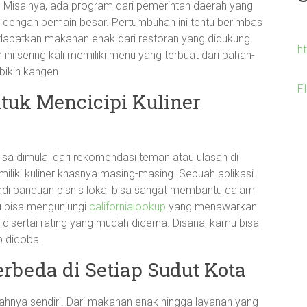
. Misalnya, ada program dari pemerintah daerah yang
 dengan pemain besar. Pertumbuhan ini tentu berimbas
apatkan makanan enak dari restoran yang didukung
h
ini sering kali memiliki menu yang terbuat dari bahan-
bikin kangen.
F
tuk Mencicipi Kuliner
 bisa dimulai dari rekomendasi teman atau ulasan di
emiliki kuliner khasnya masing-masing. Sebuah aplikasi
adi panduan bisnis lokal bisa sangat membantu dalam
 bisa mengunjungi
californialookup
yang menawarkan
n disertai rating yang mudah dicerna. Disana, kamu bisa
b dicoba.
beda di Setiap Sudut Kota
sahnya sendiri. Dari makanan enak hingga layanan yang