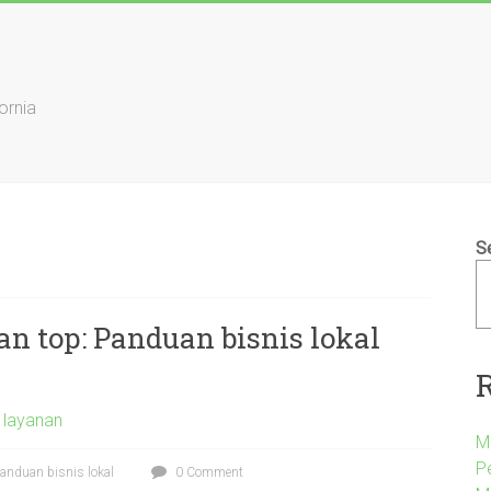
ornia
S
 top: Panduan bisnis lokal
k layanan
M
P
anduan bisnis lokal
0 Comment