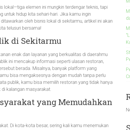
M
s lokal—tiga elemen ini mungkin terdengar teknis, tapi
M
untuk hidup kita sehari-hari. Jika kamu ingin
d
tawarkan oleh bisnis lokal di sekitarmu, artikel ini akan
ita telusuri bersama!
M
“
ik di Sekitarmu
Ku
St
anan enak dan layanan yang berkualitas di daerahmu
P
ik ini mencakup informasi seperti ulasan restoran,
 tersebut berada. Misalnya, banyak platform yang
P
a kamu bisa mengaksesnya dengan mudah tanpa perlu
C
ata publik, kamu bisa memilih restoran yang tidak hanya
ik di kalangan masyarakat.
syarakat yang Memudahkan
N
akat. Di kota-kota besar, sering kali kamu menemukan