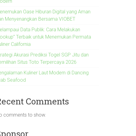
odern
enemukan Oase Hiburan Digital yang Aman
an Menyenangkan Bersama VIOBET
elampaui Data Publik: Cara Melakukan
Lookup” Terbaik untuk Menemukan Permata
liner California
rategi Akurasi Prediksi Togel SGP Jitu dan
emilihan Situs Toto Terpercaya 2026
engalaman Kuliner Laut Modern di Dancing
rab Seafood
Recent Comments
o comments to show.
Sponsor