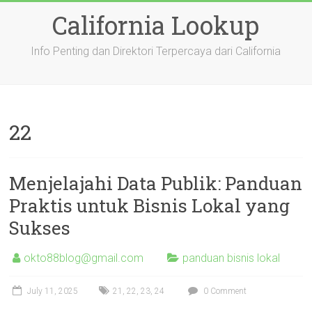
Skip
California Lookup
to
content
Info Penting dan Direktori Terpercaya dari California
22
Menjelajahi Data Publik: Panduan
Praktis untuk Bisnis Lokal yang
Sukses
okto88blog@gmail.com
panduan bisnis lokal
July 11, 2025
21
,
22
,
23
,
24
0 Comment