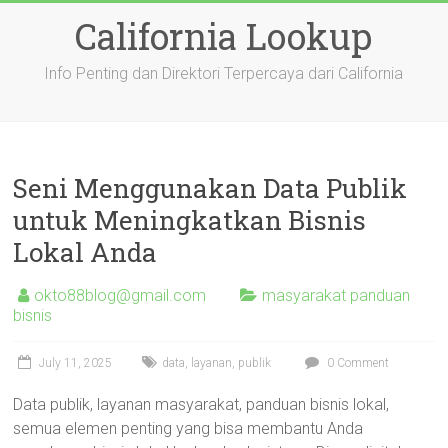
Skip
California Lookup
to
content
Info Penting dan Direktori Terpercaya dari California
Seni Menggunakan Data Publik
untuk Meningkatkan Bisnis
Lokal Anda
okto88blog@gmail.com
masyarakat panduan
bisnis
July 11, 2025
data
,
layanan
,
publik
0 Comment
Data publik, layanan masyarakat, panduan bisnis lokal,
semua elemen penting yang bisa membantu Anda