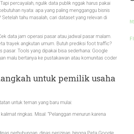
 Tapi percayalah, ngulik data publik nggak harus pakai
 kebutuhan nyata: apa yang paling mengganggu bisnis
 Setelah tahu masalah, cari dataset yang relevan di
h
? Cek data jam operasi pasar atau jadwal pasar malam.
F
ta trayek angkutan umum. Butuh prediksi foot traffic?
s pasar. Tools yang dipakai bisa sederhana: Google
ngan malu bertanya ke pustakawan atau komunitas coder
langkah untuk pemilik usaha
catatan untuk teman yang baru mulai:
u kalimat ringkas. Misal: “Pelanggan menurun karena
 dinas perhubungan, dinas perizinan, hingga Peta Google