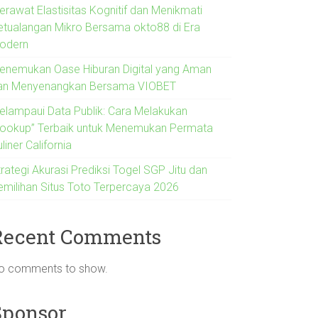
erawat Elastisitas Kognitif dan Menikmati
etualangan Mikro Bersama okto88 di Era
odern
enemukan Oase Hiburan Digital yang Aman
an Menyenangkan Bersama VIOBET
elampaui Data Publik: Cara Melakukan
Lookup” Terbaik untuk Menemukan Permata
liner California
rategi Akurasi Prediksi Togel SGP Jitu dan
emilihan Situs Toto Terpercaya 2026
Recent Comments
o comments to show.
Sponsor