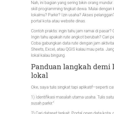
Nah, ini bagian yang sering bikin orang mundur.
skill programming tingkat dewa. Mulai dengan
lokalmu? Parkir? Izin usaha? Akses pelanggan?
portal kota atau website dinas.
Contoh praktis: ingin tahu jam ramai di pasar
Ingin tahu apakah rute angkot berubah? Cari pe
Coba gabungkan data rute dengan jam aktivita
Sheets, Excel, atau QGIS kalau mau peta. Ja
lokal kalau bingung.
Panduan langkah demi 
lokal
Oke, saya tulis singkat tapi aplikatif—seperti 
1) Identifikasi masalah utama usaha. Tulis sat
susah parkir.”
2) Cari dataset terkait. Portal open data kota,