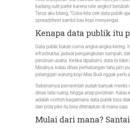
kadang sulit parkir karena rute angkot berub
Terus aku bilang, “Coba kita cek data publik aj
spreadsheet sambil bau kopi menyengat.
Kenapa data publik itu p
Data publik bukan cuma angka-angka kering. Ini
infrastruktur, jadwal pengangkutan sampah, d
perizinan usaha. Ketika dipahami, data ini bikin
Misalnya, kalau dinas perhubungan tahu jam pun
pelanggan warung kopi Mas Budi nggak perlu j
Sebenarnya pemerintah sudah banyak merilis da
dinas tata ruang, hingga arsip perizinan. Kalau k
adalah contoh bagaimana data publik bisa diak
dan pola pikir itu bisa diterapkan di mana saja.
Mulai dari mana? Santa