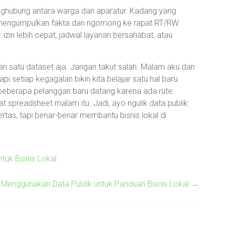
penghubung antara warga dan aparatur. Kadang yang
mengumpulkan fakta dan ngomong ke rapat RT/RW.
: izin lebih cepat, jadwal layanan bersahabat, atau
i satu dataset aja. Jangan takut salah. Malam aku dan
i setiap kegagalan bikin kita belajar satu hal baru.
 beberapa pelanggan baru datang karena ada rute
at spreadsheet malam itu. Jadi, ayo ngulik data publik:
tas, tapi benar-benar membantu bisnis lokal di
tuk Bisnis Lokal
r Menggunakan Data Publik untuk Panduan Bisnis Lokal
→