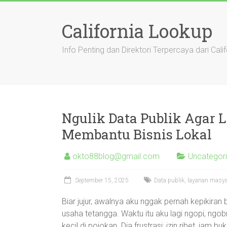
Skip
to
California Lookup
content
Info Penting dan Direktori Terpercaya dari Calif
Ngulik Data Publik Agar
Membantu Bisnis Lokal
okto88blog@gmail.com
Uncategor
September 15, 2025
Data publik, layanan masya
Biar jujur, awalnya aku nggak pernah kepikiran
usaha tetangga. Waktu itu aku lagi ngopi, ngo
kecil di pojokan. Dia frustrasi: izin ribet, ja