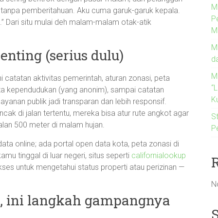
M
ah tanpa pemberitahuan. Aku cuma garuk-garuk kepala.
P
a.” Dari situ mulai deh malam-malam otak-atik
M
M
enting (serius dulu)
d
M
 catatan aktivitas pemerintah, aturan zonasi, peta
“
ata kependudukan (yang anonim), sampai catatan
Ku
 layanan publik jadi transparan dan lebih responsif.
cak di jalan tertentu, mereka bisa atur rute angkot agar
St
alan 500 meter di malam hujan.
P
ta online; ada portal open data kota, peta zonasi di
amu tinggal di luar negeri, situs seperti
californialookup
ses untuk mengetahui status properti atau perizinan —
N
i, ini langkah gampangnya