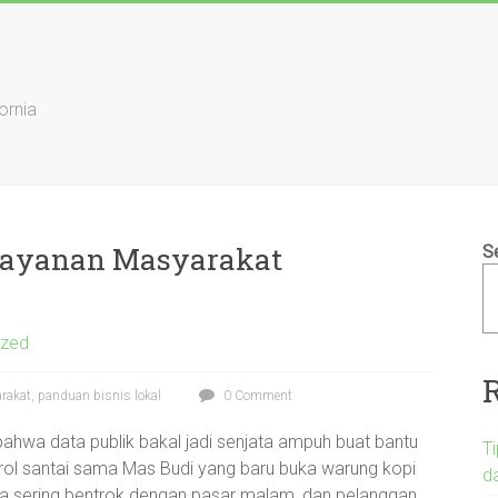
ornia
 Layanan Masyarakat
S
ized
rakat, panduan bisnis lokal
0 Comment
 bahwa data publik bakal jadi senjata ampuh buat bantu
T
brol santai sama Mas Budi yang baru buka warung kopi
d
m buka sering bentrok dengan pasar malam, dan pelanggan