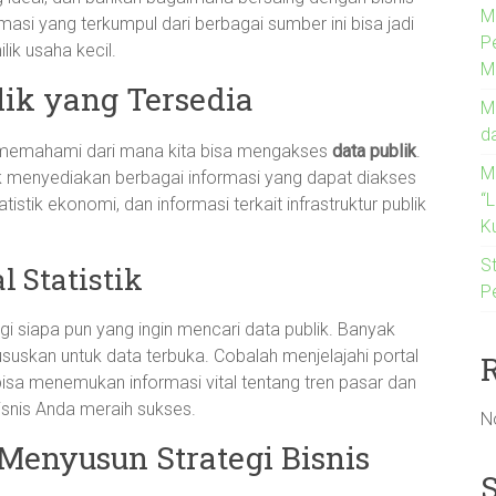
M
ormasi yang terkumpul dari berbagai sumber ini bisa jadi
P
lik usaha kecil.
M
lik yang Tersedia
M
d
uk memahami dari mana kita bisa mengakses
data publik
.
M
 menyediakan berbagai informasi yang dapat diakses
“
istik ekonomi, dan informasi terkait infrastruktur publik
Ku
St
 Statistik
P
agi siapa pun yang ingin mencari data publik. Banyak
suskan untuk data terbuka. Cobalah menjelajahi portal
a bisa menemukan informasi vital tentang tren pasar dan
snis Anda meraih sukses.
N
Menyusun Strategi Bisnis