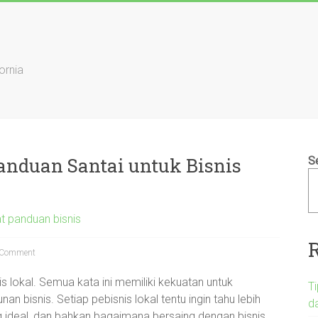
ornia
anduan Santai untuk Bisnis
S
 panduan bisnis
Comment
s lokal. Semua kata ini memiliki kekuatan untuk
T
 bisnis. Setiap pebisnis lokal tentu ingin tahu lebih
d
 ideal, dan bahkan bagaimana bersaing dengan bisnis