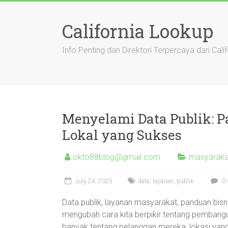
Skip
to
California Lookup
content
Info Penting dan Direktori Terpercaya dari Calif
Menyelami Data Publik: P
Lokal yang Sukses
okto88blog@gmail.com
masyarakat
July 24, 2025
data
,
layanan
,
publik
0 
Data publik, layanan masyarakat, panduan bisni
mengubah cara kita berpikir tentang pembangunan
banyak tentang pelanggan mereka, lokasi yang