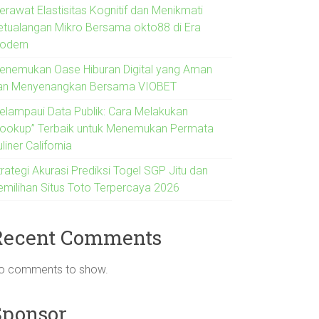
erawat Elastisitas Kognitif dan Menikmati
etualangan Mikro Bersama okto88 di Era
odern
enemukan Oase Hiburan Digital yang Aman
an Menyenangkan Bersama VIOBET
elampaui Data Publik: Cara Melakukan
Lookup” Terbaik untuk Menemukan Permata
liner California
rategi Akurasi Prediksi Togel SGP Jitu dan
emilihan Situs Toto Terpercaya 2026
Recent Comments
o comments to show.
Sponsor