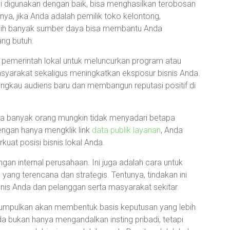
ni digunakan dengan baik, bisa menghasilkan terobosan
ya, jika Anda adalah pemilik toko kelontong,
h banyak sumber daya bisa membantu Anda
ng butuh.
 pemerintah lokal untuk meluncurkan program atau
arakat sekaligus meningkatkan eksposur bisnis Anda.
angkau audiens baru dan membangun reputasi positif di
ahwa banyak orang mungkin tidak menyadari betapa
engan hanya mengklik link
data publik layanan
, Anda
uat posisi bisnis lokal Anda.
gan internal perusahaan. Ini juga adalah cara untuk
ang terencana dan strategis. Tentunya, tindakan ini
snis Anda dan pelanggan serta masyarakat sekitar.
a kumpulkan akan membentuk basis keputusan yang lebih
nda bukan hanya mengandalkan insting pribadi, tetapi