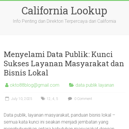
Skip
California Lookup
to
content
Info Penting dan Direktori Terpercaya dari California
Menyelami Data Publik: Kunci
Sukses Layanan Masyarakat dan
Bisnis Lokal
okto88blog@gmail.com
data publik layanan
July 10, 2025
12
,
4
,
5
0 Comment
Data publik, layanan masyarakat, panduan bisnis lokal –
semua kata kunci ini seakan menjadi jembatan yang
menghubungkan antara kebutuhan masyarakat dengan