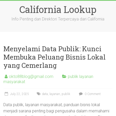
Skip
California Lookup
to
content
Info Penting dan Direktori Terpercaya dari California
Menyelami Data Publik: Kunci
Membuka Peluang Bisnis Lokal
yang Cemerlang
okto88blog@gmail.com
publik layanan
masyarakat
July 22, 2025
data
,
layanan
,
publik
0 Comment
Data publik, layanan masyarakat, panduan bisnis lokal
menjadi sarana penting bagi pengusaha dalam memahami