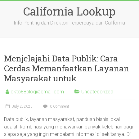
Skip
California Lookup
to
content
Info Penting dan Direktori Terpercaya dari California
Menjelajahi Data Publik: Cara
Cerdas Memanfaatkan Layanan
Masyarakat untuk…
okto88blog@gmail.com
Uncategorized
July 2, 2025
0 Comment
Data publik, layanan masyarakat, panduan bisnis lokal
adalah kombinasi yang menawarkan banyak kelebihan bagi
siapa saja yang ingin mendalami informasi di sekitarnya. Di