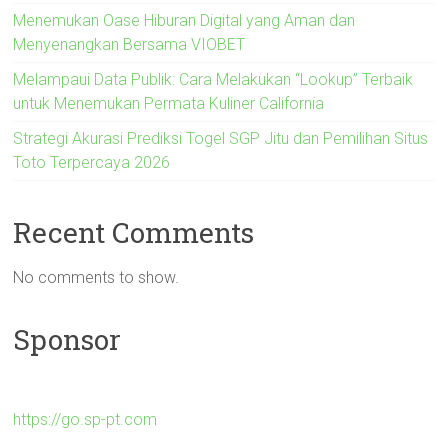
Menemukan Oase Hiburan Digital yang Aman dan
Menyenangkan Bersama VIOBET
Melampaui Data Publik: Cara Melakukan “Lookup” Terbaik
untuk Menemukan Permata Kuliner California
Strategi Akurasi Prediksi Togel SGP Jitu dan Pemilihan Situs
Toto Terpercaya 2026
Recent Comments
No comments to show.
Sponsor
https://go.sp-pt.com