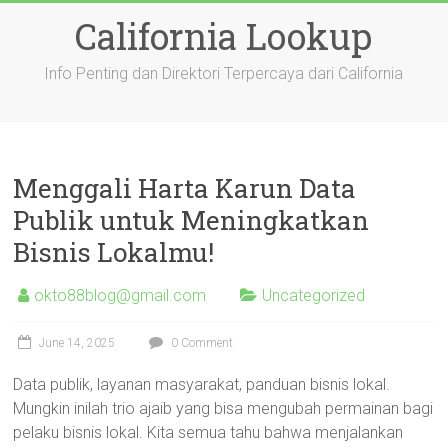
Skip
California Lookup
to
content
Info Penting dan Direktori Terpercaya dari California
Menggali Harta Karun Data
Publik untuk Meningkatkan
Bisnis Lokalmu!
okto88blog@gmail.com
Uncategorized
June 14, 2025
0 Comment
Data publik, layanan masyarakat, panduan bisnis lokal.
Mungkin inilah trio ajaib yang bisa mengubah permainan bagi
pelaku bisnis lokal. Kita semua tahu bahwa menjalankan