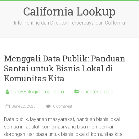
Skip
California Lookup
to
content
Info Penting dan Direktori Terpercaya dari California
Menggali Data Publik: Panduan
Santai untuk Bisnis Lokal di
Komunitas Kita
okto88blog@gmail.com
Uncategorized
June 22, 2025
0 Comment
Data publik, layanan masyarakat, panduan bisnis lokal—
semua ini adalah kombinasi yang bisa memberikan
dorongan luar biasa untuk bisnis lokal di komunitas kita.