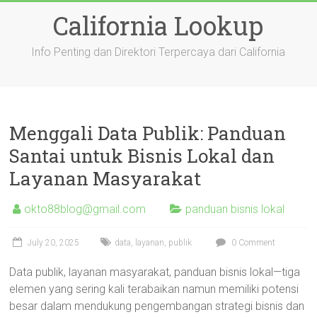
Skip
California Lookup
to
content
Info Penting dan Direktori Terpercaya dari California
Menggali Data Publik: Panduan
Santai untuk Bisnis Lokal dan
Layanan Masyarakat
okto88blog@gmail.com
panduan bisnis lokal
July 20, 2025
data
,
layanan
,
publik
0 Comment
Data publik, layanan masyarakat, panduan bisnis lokal—tiga
elemen yang sering kali terabaikan namun memiliki potensi
besar dalam mendukung pengembangan strategi bisnis dan