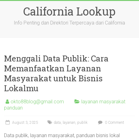
Skip
California Lookup
to
content
Info Penting dan Direktori Terpercaya dari California
Menggali Data Publik: Cara
Memanfaatkan Layanan
Masyarakat untuk Bisnis
Lokalmu
okto88blog@gmail.com
layanan masyarakat
panduan
August 3, 2025
data
,
layanan
,
publik
0 Comment
Data publik, layanan masyarakat, panduan bisnis lokal