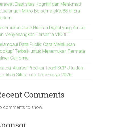
erawat Elastisitas Kognitif dan Menikmati
etualangan Mikro Bersama okto88 di Era
odern
enemukan Oase Hiburan Digital yang Aman
an Menyenangkan Bersama VIOBET
elampaui Data Publik: Cara Melakukan
Lookup” Terbaik untuk Menemukan Permata
liner California
rategi Akurasi Prediksi Togel SGP Jitu dan
emilihan Situs Toto Terpercaya 2026
Recent Comments
o comments to show.
Sponsor