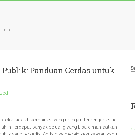
ornia
Publik: Panduan Cerdas untuk
S
ized
is lokal adalah kombinasi yang mungkin terdengar asing
T
tilah ini terdapat banyak peluang yang bisa dimanfaatkan
d
publik yang tersedia, Anda bisa meraih kesuksesan yang