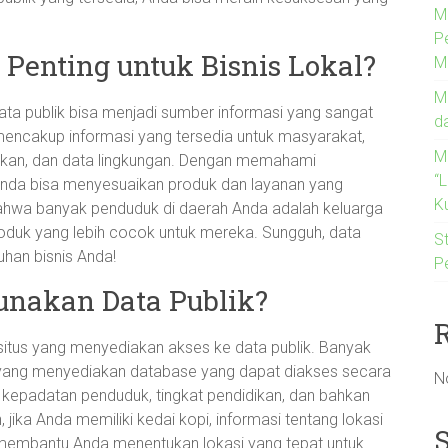
M
P
 Penting untuk Bisnis Lokal?
M
M
 publik bisa menjadi sumber informasi yang sangat
d
 mencakup informasi yang tersedia untuk masyarakat,
M
dukan, dan data lingkungan. Dengan memahami
“
, Anda bisa menyesuaikan produk dan layanan yang
Ku
bahwa banyak penduduk di daerah Anda adalah keluarga
duk yang lebih cocok untuk mereka. Sungguh, data
St
uhan bisnis Anda!
P
nakan Data Publik?
-situs yang menyediakan akses ke data publik. Banyak
t yang menyediakan database yang dapat diakses secara
N
ar kepadatan penduduk, tingkat pendidikan, dan bahkan
 jika Anda memiliki kedai kopi, informasi tentang lokasi
membantu Anda menentukan lokasi yang tepat untuk