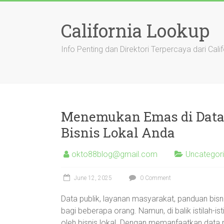
Skip
to
California Lookup
content
Info Penting dan Direktori Terpercaya dari Calif
Menemukan Emas di Data 
Bisnis Lokal Anda
okto88blog@gmail.com
Uncategor
June 12, 2025
0 Comment
Data publik, layanan masyarakat, panduan bisn
bagi beberapa orang. Namun, di balik istilah-is
oleh bisnis lokal. Dengan memanfaatkan data 