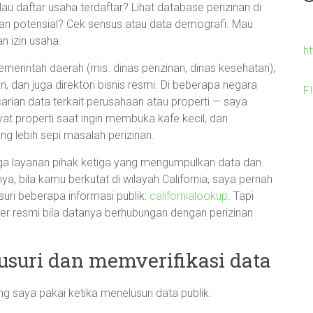
au daftar usaha terdaftar? Lihat database perizinan di
gan potensial? Cek sensus atau data demografi. Mau
n izin usaha.
h
merintah daerah (mis. dinas perizinan, dinas kesehatan),
n, dan juga direktori bisnis resmi. Di beberapa negara
F
ian data terkait perusahaan atau properti — saya
t properti saat ingin membuka kafe kecil, dan
ng lebih sepi masalah perizinan.
 juga layanan pihak ketiga yang mengumpulkan data dan
, bila kamu berkutat di wilayah California, saya pernah
ri beberapa informasi publik:
californialookup
. Tapi
ber resmi bila datanya berhubungan dengan perizinan
lusuri dan memverifikasi data
g saya pakai ketika menelusuri data publik: