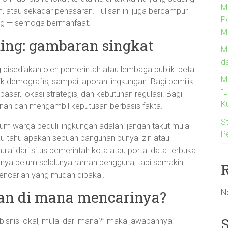
M
an, atau sekadar penasaran. Tulisan ini juga bercampur
P
ing — semoga bermanfaat.
M
ting: gambaran singkat
M
d
 disediakan oleh pemerintah atau lembaga publik: peta
M
stik demografis, sampai laporan lingkungan. Bagi pemilik
“
asar, lokasi strategis, dan kebutuhan regulasi. Bagi
Ku
nan dan mengambil keputusan berbasis fakta.
St
orum warga peduli lingkungan adalah: jangan takut mulai
P
au tahu apakah sebuah bangunan punya izin atau
i dari situs pemerintah kota atau portal data terbuka.
tnya belum selalunya ramah pengguna, tapi semakin
encarian yang mudah dipakai.
N
dan di mana mencarinya?
bisnis lokal, mulai dari mana?” maka jawabannya: