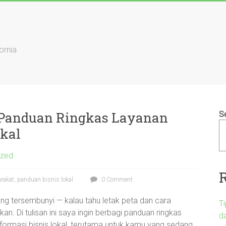
ornia
 Panduan Ringkas Layanan
S
okal
ized
rakat, panduan bisnis lokal
0 Comment
yang tersembunyi — kalau tahu letak peta dan cara
T
. Di tulisan ini saya ingin berbagi panduan ringkas
d
formasi bisnis lokal, terutama untuk kamu yang sedang