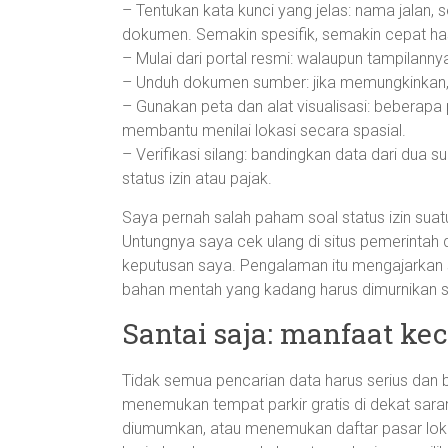
– Tentukan kata kunci yang jelas: nama jalan,
dokumen. Semakin spesifik, semakin cepat has
– Mulai dari portal resmi: walaupun tampilanny
– Unduh dokumen sumber: jika memungkinkan, si
– Gunakan peta dan alat visualisasi: beberapa
membantu menilai lokasi secara spasial.
– Verifikasi silang: bandingkan data dari dua su
status izin atau pajak.
Saya pernah salah paham soal status izin suatu
Untungnya saya cek ulang di situs pemerin
keputusan saya. Pengalaman itu mengajarkan sa
bahan mentah yang kadang harus dimurnikan s
Santai saja: manfaat kec
Tidak semua pencarian data harus serius dan 
menemukan tempat parkir gratis di dekat sara
diumumkan, atau menemukan daftar pasar lokal