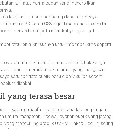
 sebutan izin, atau nama badan yang menerbitkan
ilnya.
a kadang jadul, ini sumber paling dapat dipercaya.
mpan file PDF atau CSV agar bisa dianalisis sendiri.
 portal menyediakan peta interaktif yang sangat
mber atau lebih, khususnya untuk informasi kritis seperti
 toko karena melihat data lama di situs pihak ketiga.
tah daerah dan menemukan pembaruan yang mengubah
ya satu hal: data publik perlu diperlakukan seperti
ebelum dipakai.
il yang terasa besar
berat. Kadang manfaatnya sederhana tapi berpengaruh:
na umum, mengetahui jadwal layanan publik yang jarang
 yang mendukung produk UMKM. Hal-hal kecil ini sering