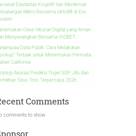
erawat Elastisitas Kognitif dan Menikmati
etualangan Mikro Bersama okto88 di Era
odern
enemukan Oase Hiburan Digital yang Aman
an Menyenangkan Bersama VIOBET
elampaui Data Publik: Cara Melakukan
Lookup” Terbaik untuk Menemukan Permata
liner California
rategi Akurasi Prediksi Togel SGP Jitu dan
emilihan Situs Toto Terpercaya 2026
Recent Comments
o comments to show.
Sponsor