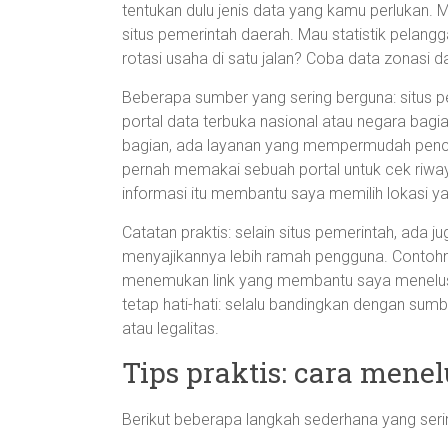
tentukan dulu jenis data yang kamu perlukan. M
situs pemerintah daerah. Mau statistik pelang
rotasi usaha di satu jalan? Coba data zonasi da
Beberapa sumber yang sering berguna: situs pe
portal data terbuka nasional atau negara bagia
bagian, ada layanan yang mempermudah pencar
pernah memakai sebuah portal untuk cek riwaya
informasi itu membantu saya memilih lokasi ya
Catatan praktis: selain situs pemerintah, ada
menyajikannya lebih ramah pengguna. Contohnya
menemukan link yang membantu saya menelusu
tetap hati-hati: selalu bandingkan dengan sum
atau legalitas.
Tips praktis: cara mene
Berikut beberapa langkah sederhana yang serin