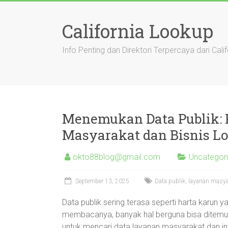
Skip
to
California Lookup
content
Info Penting dan Direktori Terpercaya dari Calif
Menemukan Data Publik:
Masyarakat dan Bisnis L
okto88blog@gmail.com
Uncategor
September 13, 2025
Data publik, layanan masya
Data publik sering terasa seperti harta karun 
membacanya, banyak hal berguna bisa ditemukan
untuk mencari data layanan masyarakat dan in