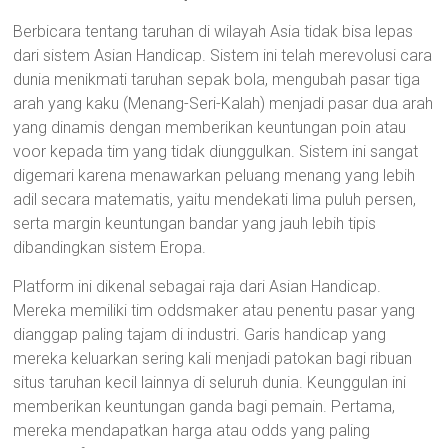
Berbicara tentang taruhan di wilayah Asia tidak bisa lepas
dari sistem Asian Handicap. Sistem ini telah merevolusi cara
dunia menikmati taruhan sepak bola, mengubah pasar tiga
arah yang kaku (Menang-Seri-Kalah) menjadi pasar dua arah
yang dinamis dengan memberikan keuntungan poin atau
voor kepada tim yang tidak diunggulkan. Sistem ini sangat
digemari karena menawarkan peluang menang yang lebih
adil secara matematis, yaitu mendekati lima puluh persen,
serta margin keuntungan bandar yang jauh lebih tipis
dibandingkan sistem Eropa.
Platform ini dikenal sebagai raja dari Asian Handicap.
Mereka memiliki tim oddsmaker atau penentu pasar yang
dianggap paling tajam di industri. Garis handicap yang
mereka keluarkan sering kali menjadi patokan bagi ribuan
situs taruhan kecil lainnya di seluruh dunia. Keunggulan ini
memberikan keuntungan ganda bagi pemain. Pertama,
mereka mendapatkan harga atau odds yang paling