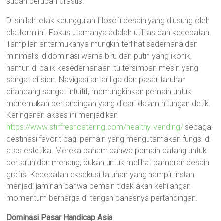
sudah berubah drastis.
Di sinilah letak keunggulan filosofi desain yang diusung oleh
platform ini. Fokus utamanya adalah utilitas dan kecepatan.
Tampilan antarmukanya mungkin terlihat sederhana dan
minimalis, didominasi warna biru dan putih yang ikonik,
namun di balik kesederhanaan itu tersimpan mesin yang
sangat efisien. Navigasi antar liga dan pasar taruhan
dirancang sangat intuitif, memungkinkan pemain untuk
menemukan pertandingan yang dicari dalam hitungan detik.
Keringanan akses ini menjadikan
https://www.stirfreshcatering.com/healthy-vending/
sebagai
destinasi favorit bagi pemain yang mengutamakan fungsi di
atas estetika. Mereka paham bahwa pemain datang untuk
bertaruh dan menang, bukan untuk melihat pameran desain
grafis. Kecepatan eksekusi taruhan yang hampir instan
menjadi jaminan bahwa pemain tidak akan kehilangan
momentum berharga di tengah panasnya pertandingan.
Dominasi Pasar Handicap Asia