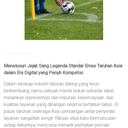
Menelusuri Jejak Sang Legenda Standar Emas Taruhan Asia
dalam Era Digital yang Penuh Kompetisi
Dalam lanskap industri hiburan daring yang terus
berkembang, nama sebuah merek bukan sekadar label,
melainkan representasi dari reputasi, kepercayaan, dan
kualitas layanan yang dibangun selama bertahun-tahun. Di
pasar taruhan olahraga Asia, persaingan antar penyedia
layanan sangatlah sengit. Ribuan situs baru bermunculan
setiap tahunnya, mencoba menarik perhatian pemain