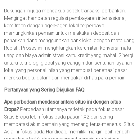
Dukungan ini juga mencakup aspek transaksi perbankan.
Mengingat hambatan regulasi pembayaran internasional,
kemitraan dengan agen-agen lokal terpercaya
memungkinkan pemain untuk melakukan deposit dan
penarikan dana menggunakan bank lokal dengan mata uang
Rupiah. Proses ini menghilangkan kerumitan konversi mata
uang dan biaya administrasi kartu kredit yang mahal. Sinergi
antara teknologi global yang canggih dan sentuhan layanan
lokal yang personal inilah yang membuat penetrasi pasar
mereka begitu dalam dan mengakar di hati para pemain.
Pertanyaan yang Sering Diajukan FAQ
Apa perbedaan mendasar antara situs ini dengan situs
Eropa?
Perbedaan utamanya terletak pada fokus pasar.
Situs Eropa lebih fokus pada pasar 1X2 dan sering
membatasi akun pemain yang menang terus-menerus. Situs
Asia ini fokus pada Handicap, memiliki margin lebih rendah