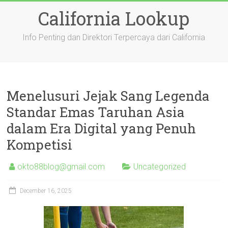
Skip
California Lookup
to
content
Info Penting dan Direktori Terpercaya dari California
Menelusuri Jejak Sang Legenda
Standar Emas Taruhan Asia
dalam Era Digital yang Penuh
Kompetisi
okto88blog@gmail.com
Uncategorized
December 16, 2025