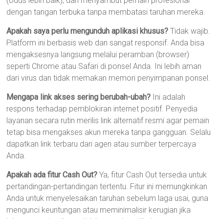
(odds lebih baik), dan menyambut pemain profesional
dengan tangan terbuka tanpa membatasi taruhan mereka.
Apakah saya perlu mengunduh aplikasi khusus?
Tidak wajib.
Platform ini berbasis web dan sangat responsif. Anda bisa
mengaksesnya langsung melalui peramban (browser)
seperti Chrome atau Safari di ponsel Anda. Ini lebih aman
dari virus dan tidak memakan memori penyimpanan ponsel.
Mengapa link akses sering berubah-ubah?
Ini adalah
respons terhadap pemblokiran internet positif. Penyedia
layanan secara rutin merilis link alternatif resmi agar pemain
tetap bisa mengakses akun mereka tanpa gangguan. Selalu
dapatkan link terbaru dari agen atau sumber terpercaya
Anda.
Apakah ada fitur Cash Out?
Ya, fitur Cash Out tersedia untuk
pertandingan-pertandingan tertentu. Fitur ini memungkinkan
Anda untuk menyelesaikan taruhan sebelum laga usai, guna
mengunci keuntungan atau meminimalisir kerugian jika