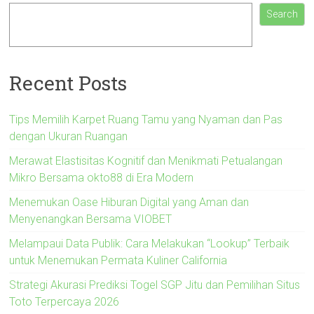
Search
Recent Posts
Tips Memilih Karpet Ruang Tamu yang Nyaman dan Pas
dengan Ukuran Ruangan
Merawat Elastisitas Kognitif dan Menikmati Petualangan
Mikro Bersama okto88 di Era Modern
Menemukan Oase Hiburan Digital yang Aman dan
Menyenangkan Bersama VIOBET
Melampaui Data Publik: Cara Melakukan “Lookup” Terbaik
untuk Menemukan Permata Kuliner California
Strategi Akurasi Prediksi Togel SGP Jitu dan Pemilihan Situs
Toto Terpercaya 2026