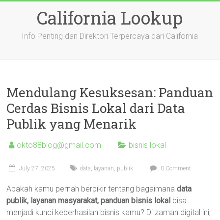
Skip
California Lookup
to
content
Info Penting dan Direktori Terpercaya dari California
Mendulang Kesuksesan: Panduan
Cerdas Bisnis Lokal dari Data
Publik yang Menarik
okto88blog@gmail.com
bisnis lokal
July 27, 2025
data
,
layanan
,
publik
0 Comment
Apakah kamu pernah berpikir tentang bagaimana
data
publik, layanan masyarakat, panduan bisnis lokal
bisa
menjadi kunci keberhasilan bisnis kamu? Di zaman digital ini,