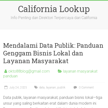
Skip
California Lookup
to
content
Info Penting dan Direktori Terpercaya dari California
Mendalami Data Publik: Panduan
Genggam Bisnis Lokal dan
Layanan Masyarakat
okto88blog@gmail.com
layanan masyarakat
panduan
July 24, 2025
data
,
layanan
,
publik
0 Comment
Data publik, layanan masyarakat, panduan bisnis lokal—tiga
unsur yang saling berkaitan erat dalam dunia modern ini.