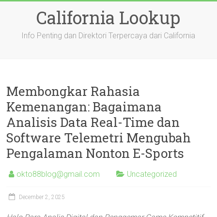
Skip
California Lookup
to
content
Info Penting dan Direktori Terpercaya dari California
Membongkar Rahasia
Kemenangan: Bagaimana
Analisis Data Real-Time dan
Software Telemetri Mengubah
Pengalaman Nonton E-Sports
okto88blog@gmail.com
Uncategorized
December 2, 2025