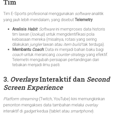
Tim
Tim E-Sports profesional menggunakan
software
analitik
yang jauh lebih mendalam, yang disebut
Telemetry
.
Analisis
Habit
:
Software
ini memproses data historis
tim lawan (
lookup
) untuk mengidentifikasi pola
kebiasaan mereka (misalnya, rotasi yang sering
dilakukan
jungler
lawan atau
item build
tak terduga).
Membantu
Coach
:
Data ini menjadi bahan baku bagi
coach
untuk merancang
counter-strategy
yang efektif.
Telemetri mengubah persiapan pertandingan dari
tebakan menjadi ilmu pasti.
3.
Overlays
Interaktif dan
Second
Screen Experience
Platform streaming
(Twitch, YouTube) kini memungkinkan
penonton mengakses data tambahan melalui
overlay
interaktif di
gadget
kedua (tablet atau
smartphone
).