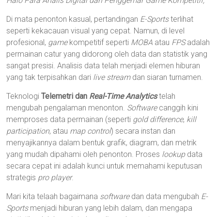
Halo Para Analis Digital dan Penggemar Game Kompetitif,
Di mata penonton kasual, pertandingan
E-Sports
terlihat
seperti kekacauan visual yang cepat. Namun, di level
profesional,
game
kompetitif seperti
MOBA
atau
FPS
adalah
permainan catur yang didorong oleh data dan statistik yang
sangat presisi. Analisis data telah menjadi elemen hiburan
yang tak terpisahkan dari
live stream
dan siaran turnamen.
Teknologi
Telemetri dan
Real-Time Analytics
telah
mengubah pengalaman menonton.
Software
canggih kini
memproses data permainan (seperti
gold difference
,
kill
participation
, atau
map control
) secara instan dan
menyajikannya dalam bentuk grafik, diagram, dan metrik
yang mudah dipahami oleh penonton. Proses
lookup
data
secara cepat ini adalah kunci untuk memahami keputusan
strategis
pro player
.
Mari kita telaah bagaimana
software
dan data mengubah
E-
Sports
menjadi hiburan yang lebih dalam, dan mengapa