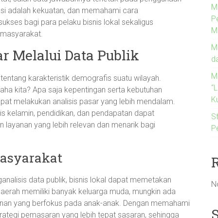
M
ormasi adalah kekuatan, dan memahami cara
P
ukses bagi para pelaku bisnis lokal sekaligus
M
 masyarakat.
M
r Melalui Data Publik
d
M
tentang karakteristik demografis suatu wilayah.
“
 usaha kita? Apa saja kepentingan serta kebutuhan
Ku
apat melakukan analisis pasar yang lebih mendalam.
is kelamin, pendidikan, dan pendapatan dapat
St
layanan yang lebih relevan dan menarik bagi
P
asyarakat
nalisis data publik, bisnis lokal dapat memetakan
N
daerah memiliki banyak keluarga muda, mungkin ada
ayanan yang berfokus pada anak-anak. Dengan memahami
rategi pemasaran yang lebih tepat sasaran, sehingga