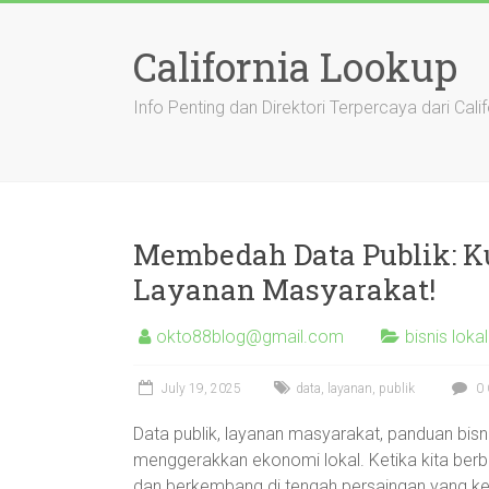
Skip
to
California Lookup
content
Info Penting dan Direktori Terpercaya dari Calif
Membedah Data Publik: Ku
Layanan Masyarakat!
okto88blog@gmail.com
bisnis lokal
July 19, 2025
data
,
layanan
,
publik
0 
Data publik, layanan masyarakat, panduan bisni
menggerakkan ekonomi lokal. Ketika kita berb
dan berkembang di tengah persaingan yang ke