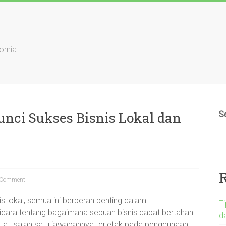
ornia
nci Sukses Bisnis Lokal dan
S
Comment
s lokal, semua ini berperan penting dalam
T
icara tentang bagaimana sebuah bisnis dapat bertahan
d
tat, salah satu jawabannya terletak pada penggunaan