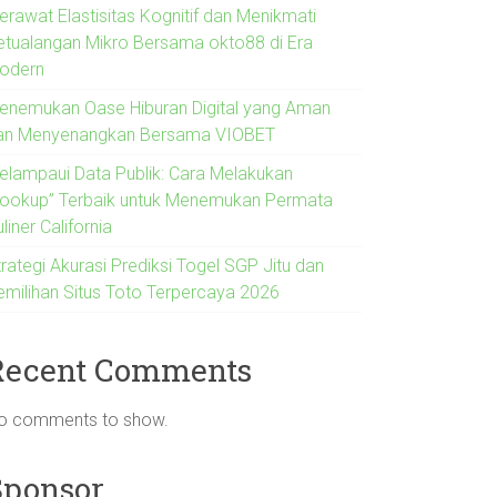
erawat Elastisitas Kognitif dan Menikmati
etualangan Mikro Bersama okto88 di Era
odern
enemukan Oase Hiburan Digital yang Aman
an Menyenangkan Bersama VIOBET
elampaui Data Publik: Cara Melakukan
Lookup” Terbaik untuk Menemukan Permata
liner California
rategi Akurasi Prediksi Togel SGP Jitu dan
emilihan Situs Toto Terpercaya 2026
Recent Comments
o comments to show.
Sponsor