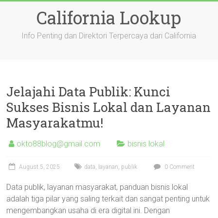
Skip
California Lookup
to
content
Info Penting dan Direktori Terpercaya dari California
Jelajahi Data Publik: Kunci
Sukses Bisnis Lokal dan Layanan
Masyarakatmu!
okto88blog@gmail.com
bisnis lokal
August 5, 2025
data
,
layanan
,
publik
0 Comment
Data publik, layanan masyarakat, panduan bisnis lokal
adalah tiga pilar yang saling terkait dan sangat penting untuk
mengembangkan usaha di era digital ini. Dengan