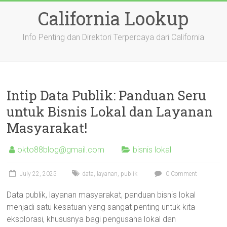
Skip
California Lookup
to
content
Info Penting dan Direktori Terpercaya dari California
Intip Data Publik: Panduan Seru
untuk Bisnis Lokal dan Layanan
Masyarakat!
okto88blog@gmail.com
bisnis lokal
July 22, 2025
data
,
layanan
,
publik
0 Comment
Data publik, layanan masyarakat, panduan bisnis lokal
menjadi satu kesatuan yang sangat penting untuk kita
eksplorasi, khususnya bagi pengusaha lokal dan