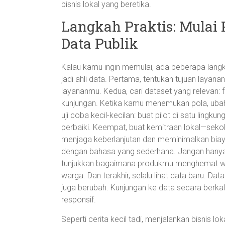
bisnis lokal yang beretika.
Langkah Praktis: Mulai 
Data Publik
Kalau kamu ingin memulai, ada beberapa langka
jadi ahli data. Pertama, tentukan tujuan layan
layananmu. Kedua, cari dataset yang relevan: f
kunjungan. Ketika kamu menemukan pola, uba
uji coba kecil-kecilan: buat pilot di satu lingk
perbaiki. Keempat, buat kemitraan lokal—sekol
menjaga keberlanjutan dan meminimalkan biay
dengan bahasa yang sederhana. Jangan hanya b
tunjukkan bagaimana produkmu menghemat wak
warga. Dan terakhir, selalu lihat data baru. Dat
juga berubah. Kunjungan ke data secara berka
responsif.
Seperti cerita kecil tadi, menjalankan bisnis lok