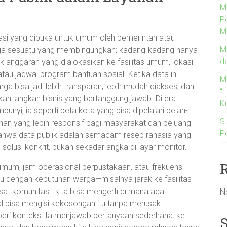
M
P
M
asi yang dibuka untuk umum oleh pemerintah atau
M
juga sesuatu yang membingungkan; kadang-kadang hanya
d
anggaran yang dialokasikan ke fasilitas umum, lokasi
tau jadwal program bantuan sosial. Ketika data ini
M
ga bisa jadi lebih transparan, lebih mudah diakses, dan
“
kan langkah bisnis yang bertanggung jawab. Di era
Ku
mbunyi; ia seperti peta kota yang bisa dipelajari pelan-
St
anan yang lebih responsif bagi masyarakat dan peluang
P
r bahwa data publik adalah semacam resep rahasia yang
 solusi konkrit, bukan sekadar angka di layar monitor.
 umum, jam operasional perpustakaan, atau frekuensi
tu dengan kebutuhan warga—misalnya jarak ke fasilitas
usat komunitas—kita bisa mengerti di mana ada
N
l bisa mengisi kekosongan itu tanpa merusak
beri konteks. Ia menjawab pertanyaan sederhana: ke