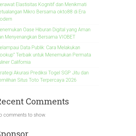
erawat Elastisitas Kognitif dan Menikmati
etualangan Mikro Bersama okto88 di Era
odern
enemukan Oase Hiburan Digital yang Aman
an Menyenangkan Bersama VIOBET
elampaui Data Publik: Cara Melakukan
Lookup” Terbaik untuk Menemukan Permata
liner California
rategi Akurasi Prediksi Togel SGP Jitu dan
emilihan Situs Toto Terpercaya 2026
Recent Comments
o comments to show.
Sponsor