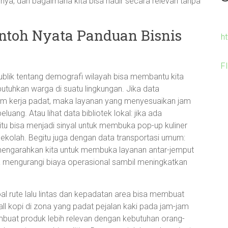
ya, dan bagaimana kita bisa hadir secara relevan tanpa
ontoh Nyata Panduan Bisnis
h
F
blik tentang demografi wilayah bisa membantu kita
utuhkan warga di suatu lingkungan. Jika data
m kerja padat, maka layanan yang menyesuaikan jam
uang. Atau lihat data bibliotek lokal: jika ada
 itu bisa menjadi sinyal untuk membuka pop-up kuliner
sekolah. Begitu juga dengan data transportasi umum:
mengarahkan kita untuk membuka layanan antar-jemput
a mengurangi biaya operasional sambil meningkatkan
l rute lalu lintas dan kepadatan area bisa membuat
tall kopi di zona yang padat pejalan kaki pada jam-jam
buat produk lebih relevan dengan kebutuhan orang-