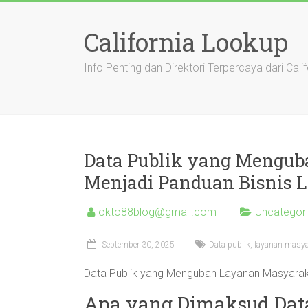
Skip
to
California Lookup
content
Info Penting dan Direktori Terpercaya dari Calif
Data Publik yang Mengu
Menjadi Panduan Bisnis L
okto88blog@gmail.com
Uncategor
September 30, 2025
Data publik, layanan masya
Data Publik yang Mengubah Layanan Masyaraka
Apa yang Dimaksud Dat