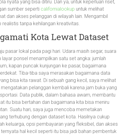
la nyata yang bisa ditiru. Dan ya, untuk keperluan riset,
gan sumber seperti
californialookup
untuk melihat
 dan akses pelanggan di wilayah lain. Mengambil
realistis tanpa kehilangan kreativitas.
ngamati Kota Lewat Dataset
ju pasar lokal pada pagi hari. Udara masih segar, suara
n layar ponsel menampilkan satu set angka: jumlah
mum, kapan puncak kunjungan ke pasar, bagaimana
terdekat. Tiba-tiba saya merasakan bagaimana data
yang bisa kita rawat. Di sebuah gang kecil, saya melihat
os mengatakan pelanggan kembali karena jam buka yang
ransportasi. Data publik, dalam bahasa awam, membantu
itu bisa bertahan dan bagaimana kita bisa meniru
jutan. Suatu hari, saya juga mencoba memetakan
ang terhubung dengan dataset kota. Hasilnya cukup
ah keluarga, opsi pembayaran yang fleksibel, dan akses
ternyata hal kecil seperti itu bisa jadi bahan pembentuk