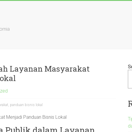
ornia
bah Layanan Masyarakat
S
okal
ized
rakat, panduan bisnis lokal
t Menjadi Panduan Bisnis Lokal
T
d
a Publik dalam Layanan