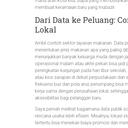
mana arah kota kita, siapa yang membutuhkann
membuat keramaian baru yang mubazir.
Dari Data ke Peluang: C
Lokal
Ambil contoh sektor layanan makanan. Data pu
menentukan jenis makanan apa yang paling dib
menunjukkan banyak keluarga muda dengan ja
operasional malam atau akhir pekan bisa jadi pel
peningkatan kunjungan pada hari libur sekolah,
atau kios sarapan di dekat perpustakaan dan 
frekuensi bus dan pola arus penumpang bisa 
kerja sama dengan perusahaan lokal, sehingg
aksesibilitas bagi pelanggan baru.
Saya pernah melihat bagaimana data publik soa
rencana usaha lebih efisien. Misalnya, lokasi s
tertentu bisa menekan biaya promosi dan mem