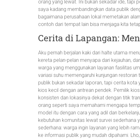
orang yang lewat. Ini bukan sekadar ide, tapi po
saya kadang membandingkan data publik den
bagaimana perusahaan lokal memetakan alamat
contoh dari tempat lain bisa menjaga kita tetap 
Cerita di Lapangan: Me
Aku pernah berjalan kaki dari halte utama menu
kereta pelan-pelan menyapa dari kejauhan, da
warga yang menggunakan layanan fasilitas u
variasi suhu memengaruhi kunjungan restoran 
publik bukan sekadar laporan, tapi cerita kota 
kios kecil dengan antrean pendek. Pemilik ki
konsisten dan lokasinya dekat dengan titik t
orang seperti saya memahami mengapa tempat 
model itu dengan cara yang adil dan berkelan
kebutuhan komunitas lewat survei sederhana y
sederhana: warga ingin layanan yang lebih ram
ke informasi publik yang mudah dipahami. Lho, 