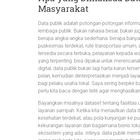
Masyarakat
Data publik adalah potongan-potongan inform
lembaga publik. Bukan rahasia besar, bukan 
berupa angka-angka sederhana: berapa banyak 
puskesmas terdekat, rute transportasi umum, a
tersedia secara terbuka, pelayanan kepada war
yang terpenting: bisa dipakai untuk merencana
digital, data publik bukan lagi harta karun terse
pelan, kemudian diinterpretasikan menjadi lay
bagi pelaku usaha lokal. Saya sering berpiki
perlu kita baca dengan teliti agar menghasilkan
Bayangkan misalnya dataset tentang fasilitas
layanan sampah. Ketika kita menautkan data i
kesehatan terdekat, atau pola kunjungan ke p
kekurangan layanan dan bagaimana bisnis loka
ekosistem yang ada. Intinya: data publik mem