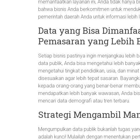
memanfaatkan layanan ini, Anda tidak hanya bi
bahwa bisnis Anda berkomitmen untuk menduk
pemerintah daerah Anda untuk informasi lebih l
Data yang Bisa Dimanfaa
Pemasaran yang Lebih 
Setiap bisnis pastinya ingin menjangkau lebi
data publik, Anda bisa mengetahui lebih banya
mengetahui tingkat pendidikan, usia, dan mina
disesuaikan agar lebih tepat sasaran. Bayangk
kepada orang-orang yang benar-benar membutu
mendapatkan lebih banyak wawasan, Anda bi
mencari data demografi atau tren terbaru.
Strategi Mengambil Manf
Mengumpulkan data publik bukanlah tugas yan
adalah kunci! Mulailah dengan menentukan per