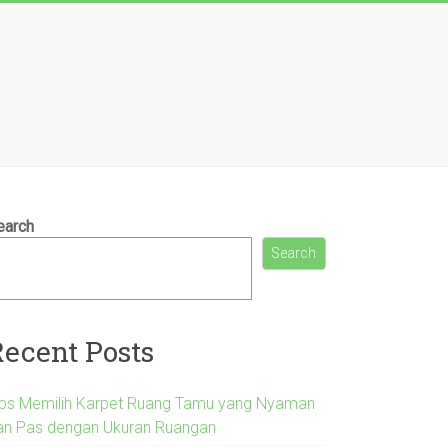
earch
Search
Recent Posts
ips Memilih Karpet Ruang Tamu yang Nyaman
an Pas dengan Ukuran Ruangan