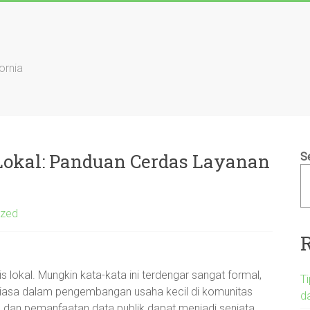
ornia
 Lokal: Panduan Cerdas Layanan
S
ized
s lokal. Mungkin kata-kata ini terdengar sangat formal,
T
 biasa dalam pengembangan usaha kecil di komunitas
d
s dan pemanfaatan data publik dapat menjadi senjata