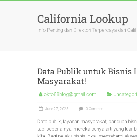
Skip
to
California Lookup
content
Info Penting dan Direktori Terpercaya dari Calif
Data Publik untuk Bisnis
Masyarakat!
okto88blog@gmail.com
Uncategor
June 27, 2025
0 Comment
Data publik, layanan masyarakat, panduan bisni
tapi sebenarnya, mereka punya arti yang luar
kita. Bagi pelaku bisnis lokal, memahami akse