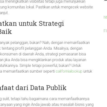
sa meningkatkan visibilitas tetapi juga menunjukkan
ung komunitas lokal. Pastikan untuk mengecek website
anjut.
h
tkan untuk Strategi
Baik
F
h banyak pelanggan, bukan? Nah, dengan memanfaatkan
k tentang profil pelanggan Anda. Misalnya, dengan
t konsumen di daerah Anda, strategi pemasaran bisa
an jika Anda bisa mengiklankan produk atau layanan
hkannya. Simple tetapi powerful, bukan? Untuk
sa memanfaatkan sumber seperti
californialookup
untuk
aat dari Data Publik
g sulit, tetapi tahu bagaimana cara memanfaatkannya
tanyaan yang ingin Anda jawab atau masalah bisnis yang