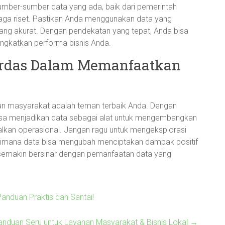
 sumber-sumber data yang ada, baik dari pemerintah
baga riset. Pastikan Anda menggunakan data yang
yang akurat. Dengan pendekatan yang tepat, Anda bisa
ngkatkan performa bisnis Anda.
erdas Dalam Memanfaatkan
anan masyarakat adalah teman terbaik Anda. Dengan
bisa menjadikan data sebagai alat untuk mengembangkan
kan operasional. Jangan ragu untuk mengeksplorasi
gaimana data bisa mengubah menciptakan dampak positif
ta semakin bersinar dengan pemanfaatan data yang
Panduan Praktis dan Santai!
anduan Seru untuk Layanan Masyarakat & Bisnis Lokal
→