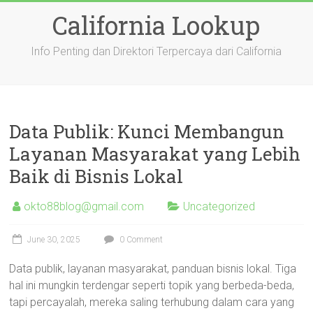
Skip
California Lookup
to
content
Info Penting dan Direktori Terpercaya dari California
Data Publik: Kunci Membangun
Layanan Masyarakat yang Lebih
Baik di Bisnis Lokal
okto88blog@gmail.com
Uncategorized
June 30, 2025
0 Comment
Data publik, layanan masyarakat, panduan bisnis lokal. Tiga
hal ini mungkin terdengar seperti topik yang berbeda-beda,
tapi percayalah, mereka saling terhubung dalam cara yang