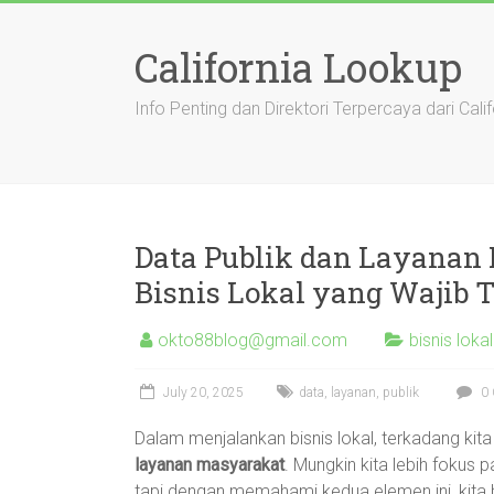
Skip
to
California Lookup
content
Info Penting dan Direktori Terpercaya dari Calif
Data Publik dan Layanan
Bisnis Lokal yang Wajib 
okto88blog@gmail.com
bisnis lokal
July 20, 2025
data
,
layanan
,
publik
0 
Dalam menjalankan bisnis lokal, terkadang ki
layanan masyarakat
. Mungkin kita lebih foku
tapi dengan memahami kedua elemen ini, kita 