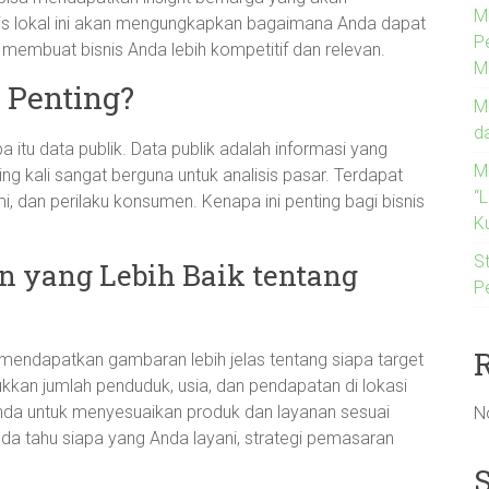
M
nis lokal ini akan mengungkapkan bagaimana Anda dapat
P
embuat bisnis Anda lebih kompetitif dan relevan.
M
 Penting?
M
d
a itu data publik. Data publik adalah informasi yang
M
 kali sangat berguna untuk analisis pasar. Terdapat
“
i, dan perilaku konsumen. Kenapa ini penting bagi bisnis
Ku
St
yang Lebih Baik tentang
P
mendapatkan gambaran lebih jelas tentang siapa target
kkan jumlah penduduk, usia, dan pendapatan di lokasi
nda untuk menyesuaikan produk dan layanan sesuai
N
da tahu siapa yang Anda layani, strategi pemasaran