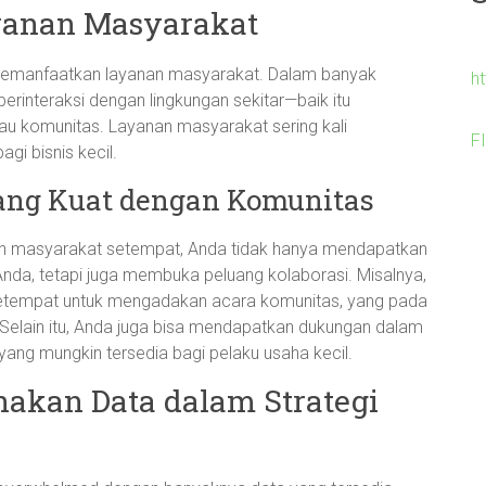
ayanan Masyarakat
a memanfaatkan layanan masyarakat. Dalam banyak
h
a berinteraksi dengan lingkungan sekitar—baik itu
tau komunitas. Layanan masyarakat sering kali
F
i bisnis kecil.
ng Kuat dengan Komunitas
an masyarakat setempat, Anda tidak hanya mendapatkan
da, tetapi juga membuka peluang kolaborasi. Misalnya,
etempat untuk mengadakan acara komunitas, yang pada
a. Selain itu, Anda juga bisa mendapatkan dukungan dalam
yang mungkin tersedia bagi pelaku usaha kecil.
akan Data dalam Strategi