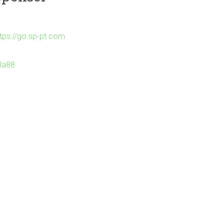
ttps://go.sp-pt.com
Ila88