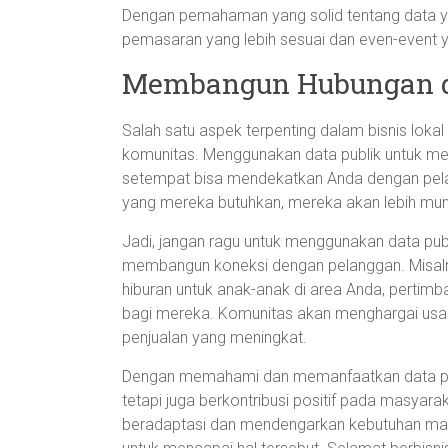
Dengan pemahaman yang solid tentang data y
pemasaran yang lebih sesuai dan even-event ya
Membangun Hubungan d
Salah satu aspek terpenting dalam bisnis lo
komunitas. Menggunakan data publik untuk me
setempat bisa mendekatkan Anda dengan pela
yang mereka butuhkan, mereka akan lebih mung
Jadi, jangan ragu untuk menggunakan data pu
membangun koneksi dengan pelanggan. Misaln
hiburan untuk anak-anak di area Anda, perti
bagi mereka. Komunitas akan menghargai usaha
penjualan yang meningkat.
Dengan memahami dan memanfaatkan data publ
tetapi juga berkontribusi positif pada masyara
beradaptasi dan mendengarkan kebutuhan masya