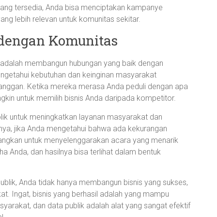
ang tersedia, Anda bisa menciptakan kampanye
ng lebih relevan untuk komunitas sekitar.
engan Komunitas
kal adalah membangun hubungan yang baik dengan
ngetahui kebutuhan dan keinginan masyarakat
nggan. Ketika mereka merasa Anda peduli dengan apa
kin untuk memilih bisnis Anda daripada kompetitor.
blik untuk meningkatkan layanan masyarakat dan
ya, jika Anda mengetahui bahwa ada kekurangan
mbangkan untuk menyelenggarakan acara yang menarik
 Anda, dan hasilnya bisa terlihat dalam bentuk
ik, Anda tidak hanya membangun bisnis yang sukses,
kat. Ingat, bisnis yang berhasil adalah yang mampu
rakat, dan data publik adalah alat yang sangat efektif