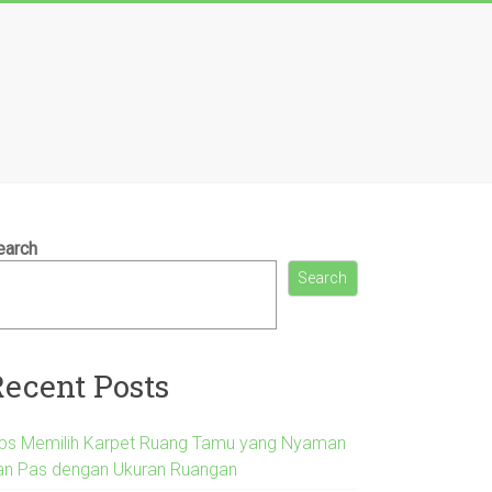
earch
Search
Recent Posts
ips Memilih Karpet Ruang Tamu yang Nyaman
an Pas dengan Ukuran Ruangan