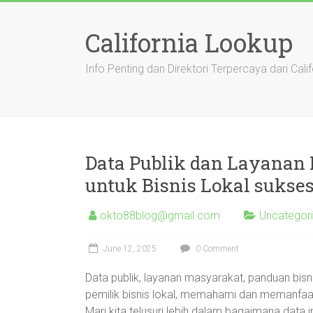
Skip
to
California Lookup
content
Info Penting dan Direktori Terpercaya dari Calif
Data Publik dan Layanan
untuk Bisnis Lokal sukse
okto88blog@gmail.com
Uncategor
June 12, 2025
0 Comment
Data publik, layanan masyarakat, panduan bisnis
pemilik bisnis lokal, memahami dan memanfaat
Mari kita telusuri lebih dalam bagaimana data