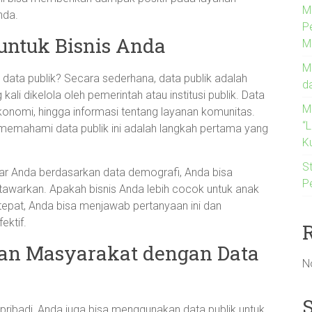
M
nda.
P
untuk Bisnis Anda
M
M
ata publik? Secara sederhana, data publik adalah
d
ali dikelola oleh pemerintah atau institusi publik. Data
M
ekonomi, hingga informasi tentang layanan komunitas.
“
, memahami data publik ini adalah langkah pertama yang
Ku
St
sar Anda berdasarkan data demografi, Anda bisa
P
awarkan. Apakah bisnis Anda lebih cocok untuk anak
pat, Anda bisa menjawab pertanyaan ini dan
ektif.
n Masyarakat dengan Data
N
pribadi, Anda juga bisa menggunakan data publik untuk