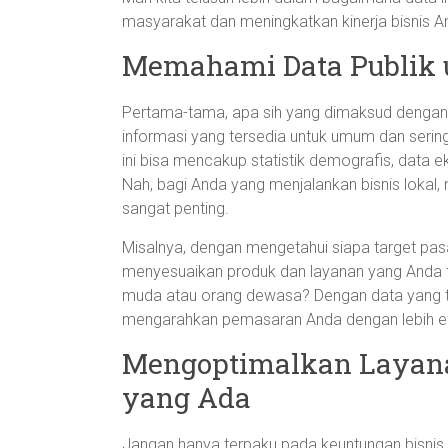
masyarakat dan meningkatkan kinerja bisnis A
Memahami Data Publik 
Pertama-tama, apa sih yang dimaksud dengan d
informasi yang tersedia untuk umum dan sering k
ini bisa mencakup statistik demografis, data 
Nah, bagi Anda yang menjalankan bisnis lokal
sangat penting.
Misalnya, dengan mengetahui siapa target pa
menyesuaikan produk dan layanan yang Anda t
muda atau orang dewasa? Dengan data yang te
mengarahkan pemasaran Anda dengan lebih ef
Mengoptimalkan Layana
yang Ada
Jangan hanya terpaku pada keuntungan bisnis 