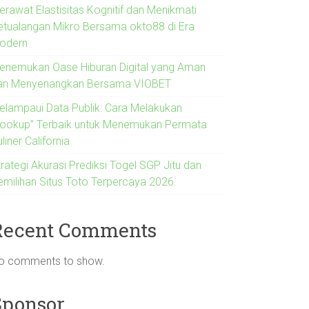
erawat Elastisitas Kognitif dan Menikmati
etualangan Mikro Bersama okto88 di Era
odern
enemukan Oase Hiburan Digital yang Aman
an Menyenangkan Bersama VIOBET
elampaui Data Publik: Cara Melakukan
Lookup” Terbaik untuk Menemukan Permata
liner California
rategi Akurasi Prediksi Togel SGP Jitu dan
emilihan Situs Toto Terpercaya 2026
Recent Comments
o comments to show.
Sponsor