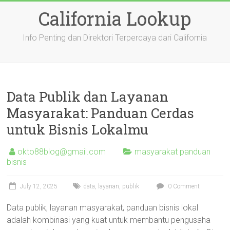
Skip
California Lookup
to
content
Info Penting dan Direktori Terpercaya dari California
Data Publik dan Layanan
Masyarakat: Panduan Cerdas
untuk Bisnis Lokalmu
okto88blog@gmail.com
masyarakat panduan
bisnis
July 12, 2025
data
,
layanan
,
publik
0 Comment
Data publik, layanan masyarakat, panduan bisnis lokal
adalah kombinasi yang kuat untuk membantu pengusaha