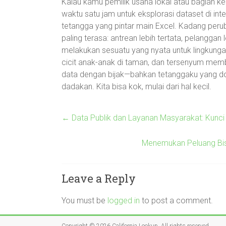
Kalau kamu pemilik usaha lokal atau bagian ke
waktu satu jam untuk eksplorasi dataset di inter
tetangga yang pintar main Excel. Kadang peruba
paling terasa: antrean lebih tertata, pelanggan
melakukan sesuatu yang nyata untuk lingkungan s
cicit anak-anak di taman, dan tersenyum memb
data dengan bijak—bahkan tetanggaku yang doya
dadakan. Kita bisa kok, mulai dari hal kecil.
←
Data Publik dan Layanan Masyarakat: Kunci S
Menemukan Peluang Bis
Leave a Reply
You must be
logged in
to post a comment.