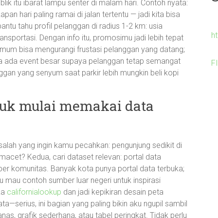
blik itu ibarat lampu senter di malam hari. Contoh nyata:
apan hari paling ramai di jalan tertentu — jadi kita bisa
tu tahu profil pelanggan di radius 1-2 km: usia
h
ansportasi. Dengan info itu, promosimu jadi lebih tepat
 umum bisa mengurangi frustasi pelanggan yang datang;
ka ada event besar supaya pelanggan tetap semangat
F
gan yang senyum saat parkir lebih mungkin beli kopi
tuk mulai memakai data
asalah yang ingin kamu pecahkan: pengunjung sedikit di
 macet? Kedua, cari dataset relevan: portal data
mber komunitas. Banyak kota punya portal data terbuka;
u mau contoh sumber luar negeri untuk inspirasi
ka
californialookup
dan jadi kepikiran desain peta
ta—serius, ini bagian yang paling bikin aku ngupil sambil
nas, grafik sederhana, atau tabel peringkat. Tidak perlu