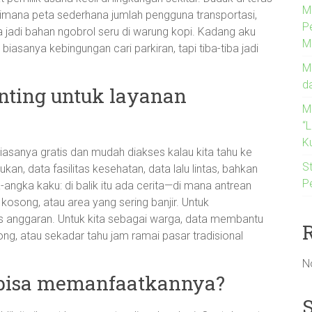
M
mana peta sederhana jumlah pengguna transportasi,
P
a jadi bahan ngobrol seru di warung kopi. Kadang aku
M
asanya kebingungan cari parkiran, tapi tiba-tiba jadi
M
d
nting untuk layanan
M
“
Ku
 biasanya gratis dan mudah diakses kalau kita tahu ke
St
an, data fasilitas kesehatan, data lalu lintas, bahkan
P
ngka kaku: di balik itu ada cerita—di mana antrean
osong, atau area yang sering banjir. Untuk
tas anggaran. Untuk kita sebagai warga, data membantu
ong, atau sekadar tahu jam ramai pasar tradisional
N
 bisa memanfaatkannya?