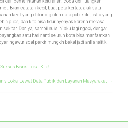
cil dari pemerintahan kelurahan, coba deh luangkan
net. Bikin catatan kecil, buat peta kertas, ajak satu
han kecil yang didorong oleh data publik itu justru yang
 lebih puas, dan kita bisa tidur nyenyak karena merasa
ekitar. Dan ya, sambil nulis ini aku lagi ngopi, dengar
ayangkan satu hari nanti seluruh kota bisa manfaatkan
n ngawur soal parkir mungkin bakal jadi ahli analitik
ukses Bisnis Lokal Kita!
nis Lokal Lewat Data Publik dan Layanan Masyarakat
→