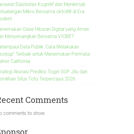
erawat Elastisitas Kognitif dan Menikmati
etualangan Mikro Bersama okto88 di Era
odern
enemukan Oase Hiburan Digital yang Aman
an Menyenangkan Bersama VIOBET
elampaui Data Publik: Cara Melakukan
Lookup” Terbaik untuk Menemukan Permata
liner California
rategi Akurasi Prediksi Togel SGP Jitu dan
emilihan Situs Toto Terpercaya 2026
Recent Comments
o comments to show.
Sponsor