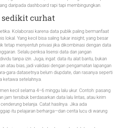
nendang daripada dashboard rapi tapi membingungkan.
 sedikit curhat
tika. Kolaborasi karena data publik paling bermanfaat
 lokal. Yang kecil bisa saling tukar insight; yang besar
lik tetap menyentuh privasi jika dikombinasi dengan data
nggaran. Selalu periksa lisensi data dan jangan
ividu tanpa izin. Juga, ingat: data itu alat bantu, bukan
n atau bias, jadi validasi dengan pengamatan lapangan
gara-gara datasetnya belum diupdate, dan rasanya seperti
a ketawa setelahnya.
rimen kecil selama 4–6 minggu lalu ukur. Contoh: pasang
jam tersibuk berdasarkan data lalu lintas, atau kirim
cenderung belanja. Catat hasilnya. Jika ada
ggap itu pelajaran berharga—dan cerita lucu di warung