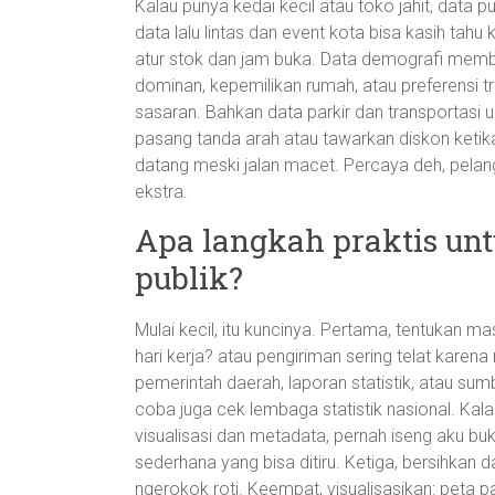
Kalau punya kedai kecil atau toko jahit, data pu
data lalu lintas dan event kota bisa kasih tahu k
atur stok dan jam buka. Data demografi memban
dominan, kepemilikan rumah, atau preferensi tr
sasaran. Bahkan data parkir dan transportasi
pasang tanda arah atau tawarkan diskon keti
datang meski jalan macet. Percaya deh, pelang
ekstra.
Apa langkah praktis un
publik?
Mulai kecil, itu kuncinya. Pertama, tentukan m
hari kerja? atau pengiriman sering telat karena
pemerintah daerah, laporan statistik, atau su
coba juga cek lembaga statistik nasional. Kala
visualisasi dan metadata, pernah iseng aku bu
sederhana yang bisa ditiru. Ketiga, bersihkan da
ngerokok roti. Keempat, visualisasikan: peta pa