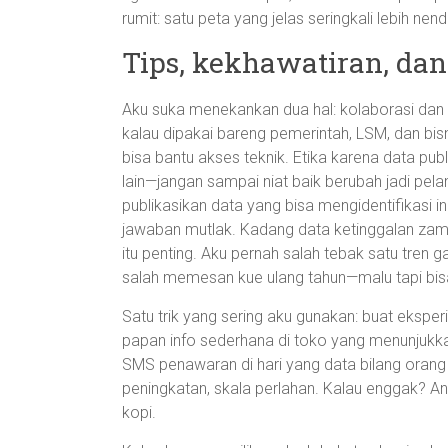
rumit: satu peta yang jelas seringkali lebih 
Tips, kekhawatiran, dan
Aku suka menekankan dua hal: kolaborasi dan e
kalau dipakai bareng pemerintah, LSM, dan bisnis
bisa bantu akses teknik. Etika karena data pub
lain—jangan sampai niat baik berubah jadi pela
publikasikan data yang bisa mengidentifikasi ind
jawaban mutlak. Kadang data ketinggalan zama
itu penting. Aku pernah salah tebak satu tren 
salah memesan kue ulang tahun—malu tapi bis
Satu trik yang sering aku gunakan: buat ekspe
papan info sederhana di toko yang menunjukkan 
SMS penawaran di hari yang data bilang orang 
peningkatan, skala perlahan. Kalau enggak? An
kopi.