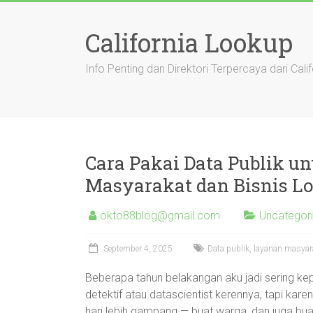
Skip
to
California Lookup
content
Info Penting dan Direktori Terpercaya dari Calif
Cara Pakai Data Publik 
Masyarakat dan Bisnis L
okto88blog@gmail.com
Uncategor
September 4, 2025
Data publik, layanan masyar
Beberapa tahun belakangan aku jadi sering kep
detektif atau datascientist kerennya, tapi karena
hari lebih gampang — buat warga, dan juga buat 