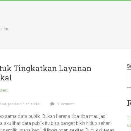
ornia
untuk Tingkatkan Layanan
S
okal
ized
akat, panduan bisnis lokal
0 Comment
o sama data publik. Bukan karena tiba-tiba mau jadi
T
 aku lihat data publik itu bisa banget bikin hidup sehari-
d
pemilik usaha kecil di lingkungan sekitar. Duduk di teras