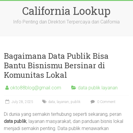
Skip
California Lookup
to
content
Info Penting dan Direktori Terpercaya dari California
Bagaimana Data Publik Bisa
Bantu Bisnismu Bersinar di
Komunitas Lokal
okto88blog@gmail.com
data publik layanan
July 28, 2025
data
,
layanan
,
publik
0 Comment
Di dunia yang semakin terhubung seperti sekarang, peran
data publik
, layanan masyarakat, dan panduan bisnis lokal
menjadi semakin penting. Data publik menawarkan