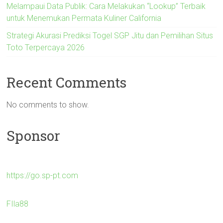
Melampaui Data Publik: Cara Melakukan “Lookup” Terbaik
untuk Menemukan Permata Kuliner California
Strategi Akurasi Prediksi Togel SGP Jitu dan Pemilihan Situs
Toto Terpercaya 2026
Recent Comments
No comments to show.
Sponsor
https://go.sp-pt.com
FIla88