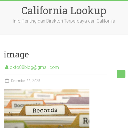
Skip
California Lookup
to
content
Info Penting dan Direktori Terpercaya dari California
image
okto88blog@gmail.com
December 22, 2025